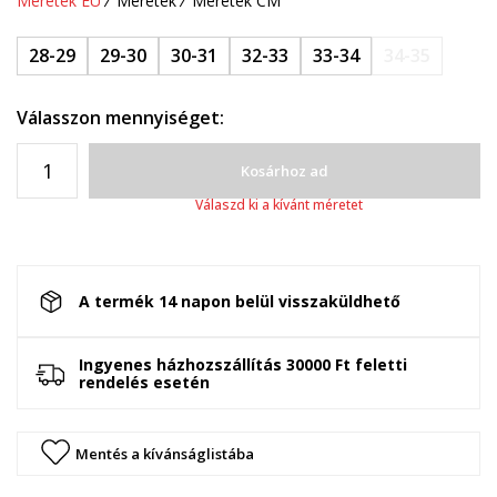
Méretek EU
Méretek
Méretek CM
28-29
29-30
30-31
32-33
33-34
34-35
Válasszon mennyiséget:
Kosárhoz ad
Válaszd ki a kívánt méretet
A termék 14 napon belül visszaküldhető
Ingyenes házhozszállítás 30000 Ft feletti
rendelés esetén
Mentés a kívánságlistába