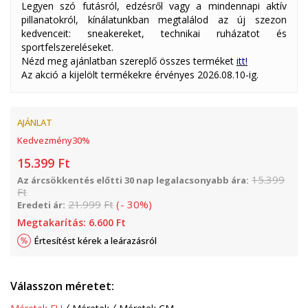
Legyen szó futásról, edzésről vagy a mindennapi aktív
pillanatokról, kínálatunkban megtalálod az új szezon
kedvenceit: sneakereket, technikai ruházatot és
sportfelszereléseket.
Nézd meg ajánlatban szereplő összes terméket
itt!
Az akció a kijelölt termékekre érvényes 2026.08.10-ig.
AJÁNLAT
Kedvezmény
30
%
15.399
Ft
15.399
Az árcsökkentés előtti 30 nap legalacsonyabb ára:
Ft
21.999
Ft
(
-
30
%
)
Eredeti ár:
Megtakarítás:
6.600
Ft
Értesítést kérek a leárazásról
Válasszon méretet: