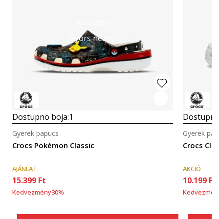
Részletek
Gyors nézet
Dostupno boja:
1
Dostupno
Gyerek papucs
Gyerek pap
Crocs Pokémon Classic
Crocs Clas
AJÁNLAT
AKCIÓ
15.399
Ft
10.199
Ft
Kedvezmény
30
%
Kedvezmén