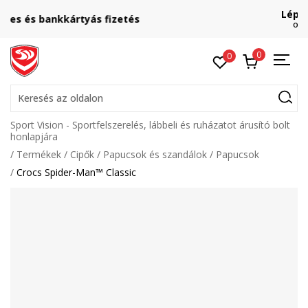
Lépj velünk kapcsolatba
online@sport-vision.hu
0
0
Keresés az oldalon
Sport Vision - Sportfelszerelés, lábbeli és ruházatot árusító bolt
honlapjára
Termékek
Cipők
Papucsok és szandálok
Papucsok
Crocs Spider-Man™ Classic