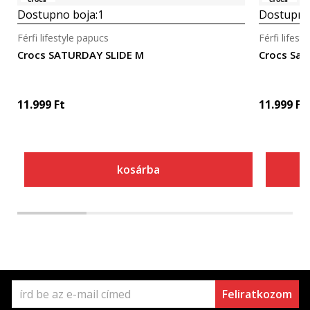
Dostupno boja:
1
Dostupno
Férfi lifestyle papucs
Férfi lifest
Crocs SATURDAY SLIDE M
Crocs Sat
11.999
Ft
11.999
Ft
kosárba
Feliratkozom