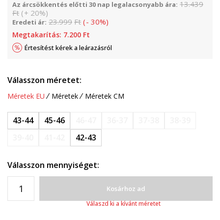
13.439
Az árcsökkentés előtti 30 nap legalacsonyabb ára:
Ft
(
+
20
%
)
23.999
Ft
(
-
30
%
)
Eredeti ár:
Megtakarítás:
7.200
Ft
Értesítést kérek a leárazásról
Válasszon méretet:
Méretek EU
Méretek
Méretek CM
43-44
45-46
46-47
36-37
37-38
38-39
39-40
41-42
42-43
Válasszon mennyiséget:
Kosárhoz ad
Válaszd ki a kívánt méretet