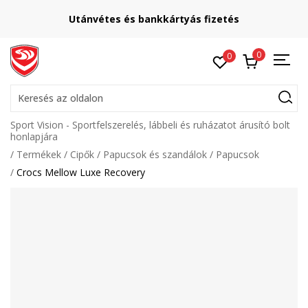
Utánvétes és bankkártyás fizetés
0
0
Keresés az oldalon
Sport Vision - Sportfelszerelés, lábbeli és ruházatot árusító bolt
honlapjára
Termékek
Cipők
Papucsok és szandálok
Papucsok
Crocs Mellow Luxe Recovery