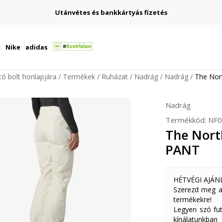
Utánvétes és bankkártyás fizetés
k
Nike
adidas
ító bolt honlapjára
Termékek
Ruházat
Nadrág
Nadrág
The No
Nadrág
Termékkód:
NF0
The Nort
PANT
HÉTVÉGI AJÁN
Szerezd meg a
termékekre!
Legyen szó fut
kínálatunkban