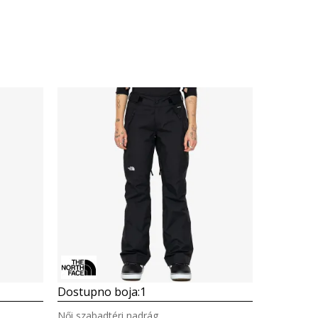
Dostupno boja:
1
Női szabadtéri nadrág