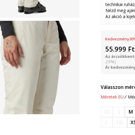
technikai ruház
Nézd meg aján
Az akció a kije
Kedvezmény
30
55.999
Ft
Az árcsökkenté
29
%
)
Ár kedvezmény
Válasszon mér
Méretek EU
Mér
XS
S
M
L
2XL
X