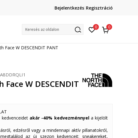
Lépj velünk kapcsolatba
Bejelentkezés
Regisztráció
online@sport-vision.hu
Mun
0
0
Keresés az oldalon
rth Face W DESCENDIT PANT
A8DDRQLI1
h Face W DESCENDIT
LAT
 kedvenceidet
akár -40% kedvezménnyel
a kijelölt
ásról, edzésről vagy a mindennapi aktív pillanatokról,
 megtalálod az új szezon kedvenceit: sneakereket,