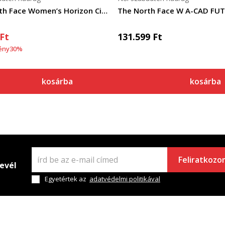
The North Face Women’s Horizon Circular Pant - Eu
Ft
131.599
Ft
ény
30
%
kosárba
kosárba
Feliratkozo
levél
Egyetértek az
adatvédelmi politikával