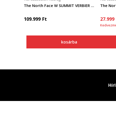
The North Face W SUMMIT VERBIER FUTURELIGHT BIB GARDENI
109.999
Ft
27.999
Kedvezm
kosárba
Hír