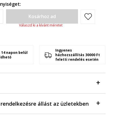
nyiséget:
Kosárhoz ad
Válaszd ki a kívánt méretet
Ingyenes
 14 napon belül
házhozszállítás 30000 Ft
ldhető
feletti rendelés esetén
a rendelkezésre állást az üzletekben