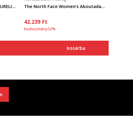
The North Face W A-CAD FUTURELIGHT BIB
The North Face Women’s Aboutaday Pant
42.239
Ft
Kedvezmény
52
%
kosárba
m