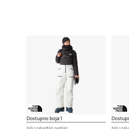
Dostupno boja:
1
Dostupn
Női szabadtéri nadrág
Női szaba