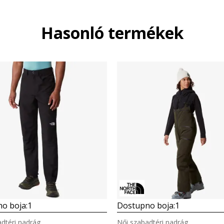
Hasonló termékek
o boja:
1
Dostupno boja:
1
dtéri nadrág
Női szabadtéri nadrág