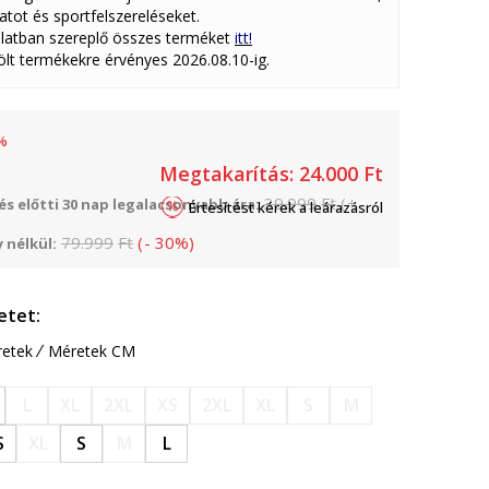
atot és sportfelszereléseket.
latban szereplő összes terméket
itt!
lölt termékekre érvényes 2026.08.10-ig.
%
Megtakarítás:
24.000
Ft
39.999
Ft
(
+
s előtti 30 nap legalacsonyabb ára:
Értesítést kérek a leárazásról
79.999
Ft
(
-
30
%
)
 nélkül:
etet:
etek
Méretek CM
L
XL
2XL
XS
2XL
XL
S
M
S
XL
S
M
L