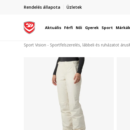
elünkre!
Rendelés állapota
Üzletek
Szállítás Magyarország területén
óinknak
Aktuális
Férfi
Női
Gyerek
Sport
Márká
Sport Vision - Sportfelszerelés, lábbeli és ruházatot árus