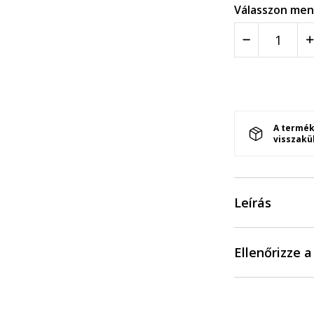
Válasszon men
A termék
visszakü
Leírás
Ellenőrizze 