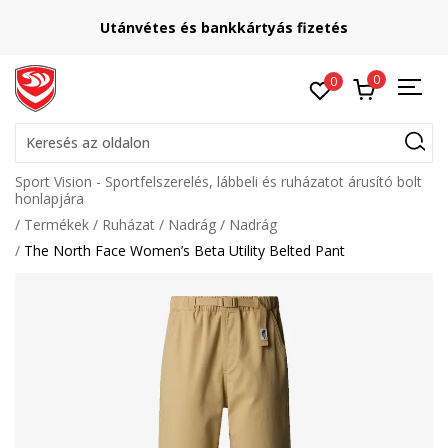
Utánvétes és bankkártyás fizetés
0
0
Keresés az oldalon
Sport Vision - Sportfelszerelés, lábbeli és ruházatot árusító bolt
honlapjára
Termékek
Ruházat
Nadrág
Nadrág
The North Face Women’s Beta Utility Belted Pant