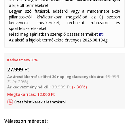
a kijelölt termékekre!
Legyen szó futásról, edzésről vagy a mindennapi aktív
pillanatokról, kínálatunkban megtalálod az új szezon
kedvenceit: sneakereket, technikai ruházatot és
sportfelszereléseket.
Nézd meg ajánlatban szereplő összes terméket
itt!
Az akció a kijelölt termékekre érvényes 2026.08.10-ig.
Kedvezmény
30
%
27.999
Ft
19.999
Az árcsökkentés előtti 30 nap legalacsonyabb ára:
Ft
(
+
29
%
)
39.999
Ft
(
-
30
%
)
Ár kedvezmény nélkül:
Megtakarítás:
12.000
Ft
Értesítést kérek a leárazásról
Válasszon méretet: