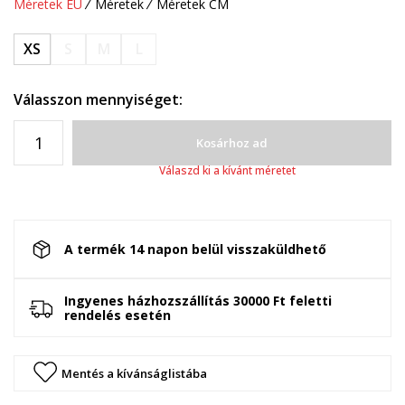
Méretek EU
Méretek
Méretek CM
XS
S
M
L
Válasszon mennyiséget:
Kosárhoz ad
Válaszd ki a kívánt méretet
A termék 14 napon belül visszaküldhető
Ingyenes házhozszállítás 30000 Ft feletti
rendelés esetén
Mentés a kívánságlistába