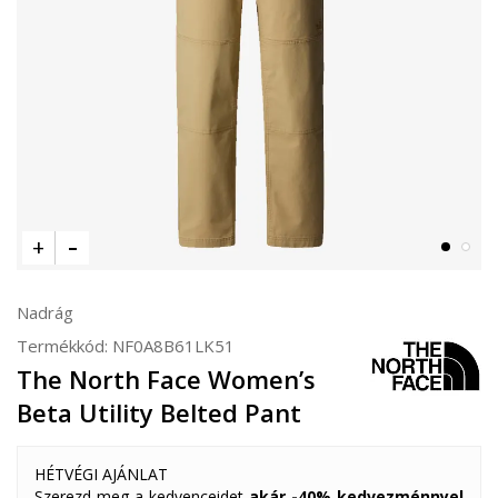
Nadrág
Termékkód:
NF0A8B61LK51
The North Face Women’s
Beta Utility Belted Pant
HÉTVÉGI AJÁNLAT
Szerezd meg a kedvenceidet
akár -40% kedvezménnyel