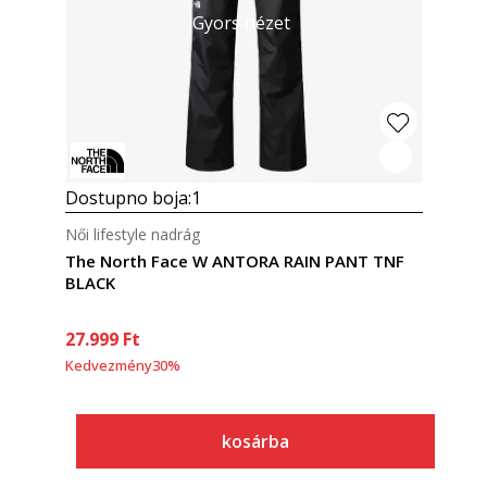
Gyors nézet
Dostupno boja:
1
Női lifestyle nadrág
The North Face W ANTORA RAIN PANT TNF
BLACK
27.999
Ft
Kedvezmény
30
%
kosárba