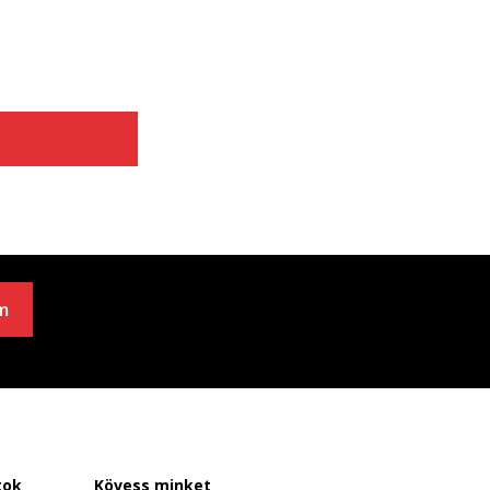
m
tok
Kövess minket