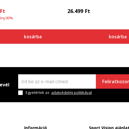
Ft
26.499
Ft
ény
30
%
kosárba
kosárba
Feliratkozo
levél
Egyetértek az
adatvédelmi politikával
Információ
Sport Vision ajánla