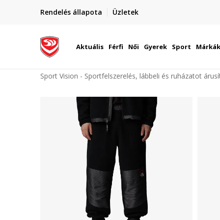
elünkre!
Rendelés állapota
Üzletek
Szállítás Magyarország területén
óinknak
Aktuális
Férfi
Női
Gyerek
Sport
Márká
Sport Vision - Sportfelszerelés, lábbeli és ruházatot árus