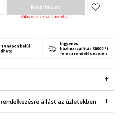
Kosárhoz ad
Válaszd ki a kívánt méretet
Ingyenes
 14 napon belül
házhozszállítás 30000 Ft
ldhető
feletti rendelés esetén
a rendelkezésre állást az üzletekben