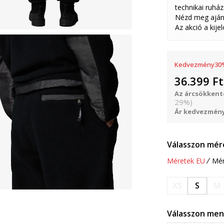
technikai ruház
Nézd meg aján
Az akció a kije
Kedvezmény
30
36.399
Ft
Az árcsökkenté
29
%
)
Ár kedvezmény
Válasszon mér
Méretek EU
Mér
XS
S
M
Válasszon men