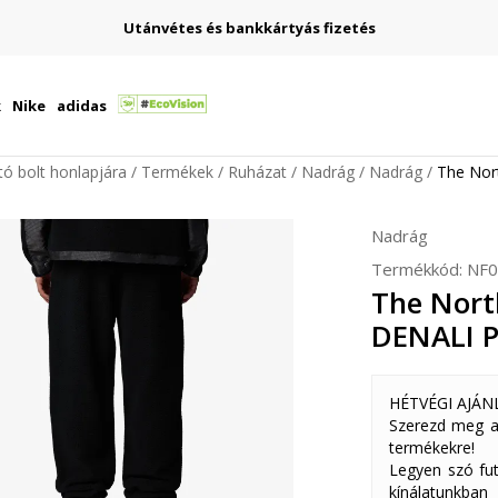
Utánvétes és bankkártyás fizetés
k
Nike
adidas
ító bolt honlapjára
Termékek
Ruházat
Nadrág
Nadrág
The Nor
Nadrág
Termékkód:
NF
The Nort
DENALI 
HÉTVÉGI AJÁN
Szerezd meg a
termékekre!
Legyen szó fut
kínálatunkban