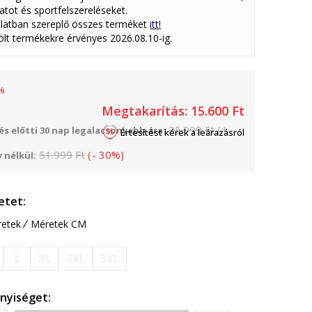
atot és sportfelszereléseket.
latban szereplő összes terméket
itt!
lölt termékekre érvényes 2026.08.10-ig.
%
Megtakarítás:
15.600
Ft
25.999
Ft
(
+
s előtti 30 nap legalacsonyabb ára:
Értesítést kérek a leárazásról
51.999
Ft
(
-
30
%
)
 nélkül:
etet:
etek
Méretek CM
L
XL
2XL
3XL
nyiséget: