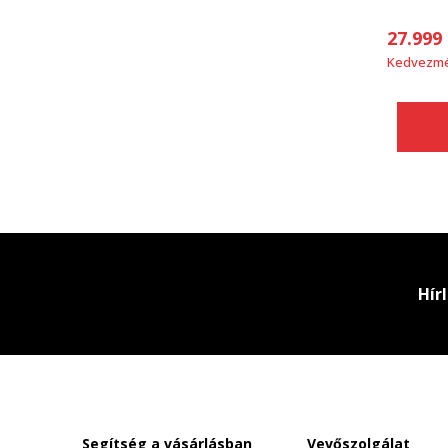
27.999
Kedvezm
Hír
Segítség a vásárlásban
Vevőszolgálat