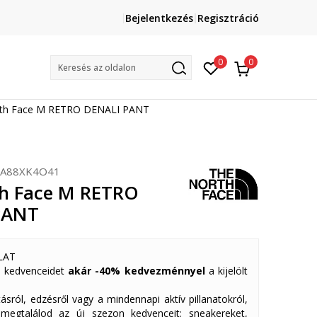
Lépj velünk kapcsolatba
Bejelentkezés
Regisztráció
online@sport-vision.hu
Mun
0
0
Keresés az oldalon
th Face M RETRO DENALI PANT
0A88XK4O41
h Face M RETRO
PANT
LAT
 kedvenceidet
akár -40% kedvezménnyel
a kijelölt
ásról, edzésről vagy a mindennapi aktív pillanatokról,
 megtalálod az új szezon kedvenceit: sneakereket,