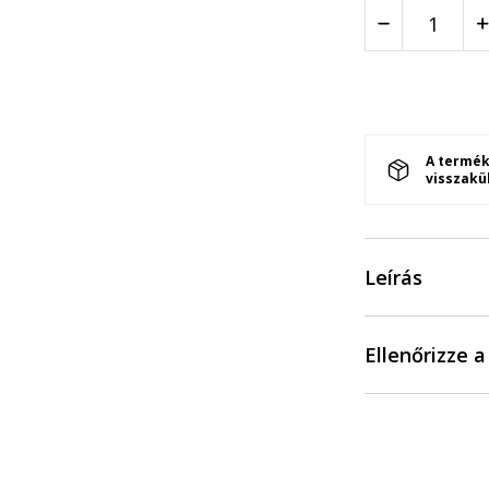
A termék
visszakü
Leírás
Ellenőrizze 