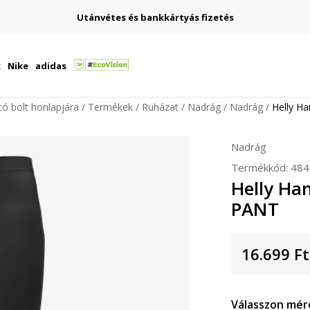
Utánvétes és bankkártyás fizetés
k
Nike
adidas
ító bolt honlapjára
Termékek
Ruházat
Nadrág
Nadrág
Helly H
Nadrág
Termékkód:
484
Helly H
PANT
16.699
Ft
Válasszon mér