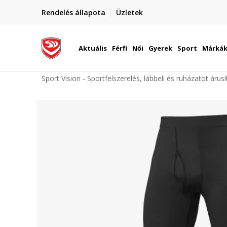
elünkre!
Rendelés állapota
Üzletek
Szállítás Magyarország területén
óinknak
Aktuális
Férfi
Női
Gyerek
Sport
Márká
Sport Vision - Sportfelszerelés, lábbeli és ruházatot árus