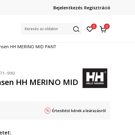
Lépj velünk kapcsolatba
Bejelentkezés
Regisztráció
online@sport-vision.hu
Mun
0
0
Keresés az oldalon
ansen HH MERINO MID PANT
71-990
ansen HH MERINO MID
Értesítést kérek a leárazásról
etet: