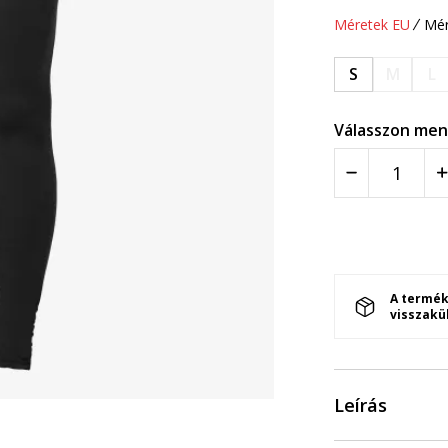
Méretek EU
Mér
S
M
L
Válasszon men
A termék
visszakü
Leírás