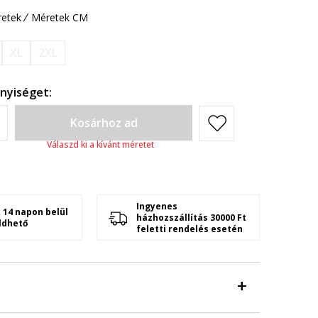
etek
Méretek CM
XL
2XL
nyiséget:
Kosárhoz ad
Válaszd ki a kívánt méretet
Ingyenes
 14 napon belül
házhozszállítás 30000 Ft
ldhető
feletti rendelés esetén