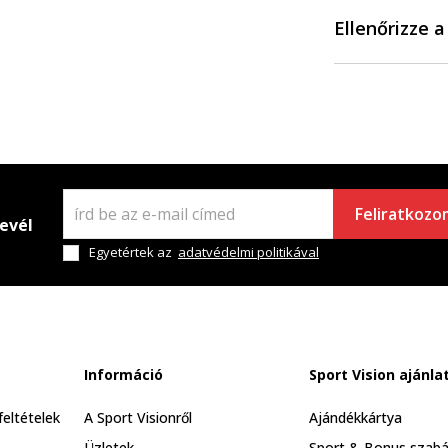
Ellenőrizze 
Feliratkozo
levél
Egyetértek az
adatvédelmi politikával
Információ
Sport Vision ajánla
feltételek
A Sport Visionről
Ajándékkártya
Üzletek
Sport & Bonus szabá