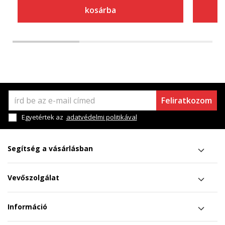
kosárba
Feliratkozom
Egyetértek az
adatvédelmi politikával
Segítség a vásárlásban
Vevőszolgálat
Információ