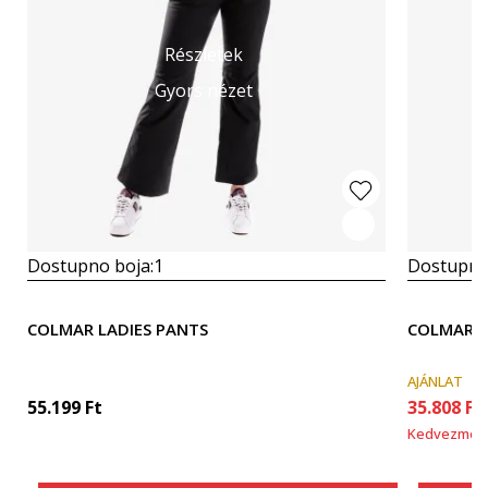
Részletek
Gyors nézet
Dostupno boja:
1
Dostupno
COLMAR LADIES PANTS
COLMAR L
AJÁNLAT
55.199
Ft
35.808
Ft
Kedvezmén