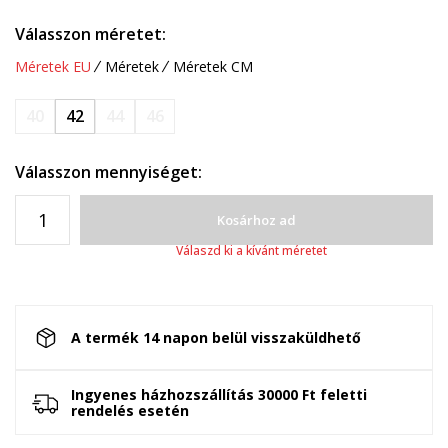
Válasszon méretet:
Méretek EU
Méretek
Méretek CM
40
42
44
46
Válasszon mennyiséget:
Kosárhoz ad
Válaszd ki a kívánt méretet
A termék 14 napon belül visszaküldhető
Ingyenes házhozszállítás 30000 Ft feletti
rendelés esetén