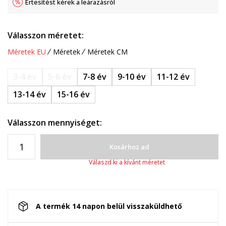
Értesítést kérek a leárazásról
Válasszon méretet:
Méretek EU
Méretek
Méretek CM
3-4 év
5-6 év
7-8 év
9-10 év
11-12 év
13-14 év
15-16 év
Válasszon mennyiséget:
Kosárhoz ad
Válaszd ki a kívánt méretet
A termék 14 napon belül visszaküldhető