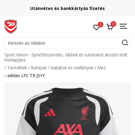
Utánvétes és bankkártyás fizetés
0
0
Keresés az oldalon
Sport Vision - Sportfelszerelés, lábbeli és ruházatot árusító bolt
honlapjára
Termékek
Ruházat
Kabátok és mellények
Mez
adidas LFC TR JSYY