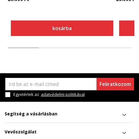
kosárba
Feliratkozom
Egyetértek az
adatvédelmi politikával
Segítség a vásárlásban
Vevőszolgálat