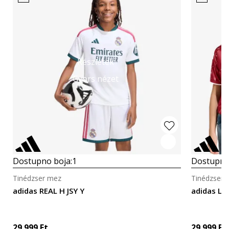
Részletek
Gyors nézet
Dostupno boja:
1
Dostupno
Tinédzser mez
Tinédzser 
adidas REAL H JSY Y
adidas LFC
29.999
Ft
29.999
Ft