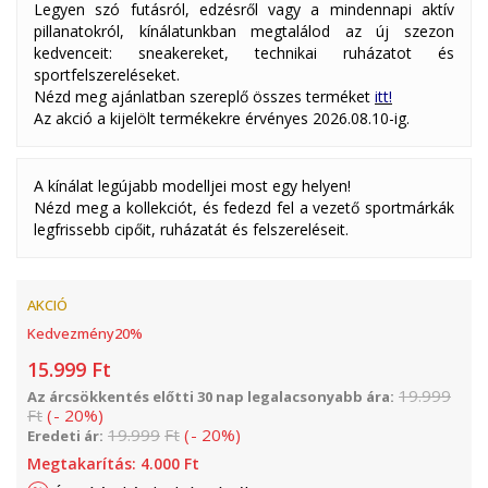
Legyen szó futásról, edzésről vagy a mindennapi aktív
pillanatokról, kínálatunkban megtalálod az új szezon
kedvenceit: sneakereket, technikai ruházatot és
sportfelszereléseket.
Nézd meg ajánlatban szereplő összes terméket
itt!
Az akció a kijelölt termékekre érvényes 2026.08.10-ig.
A kínálat legújabb modelljei most egy helyen!
Nézd meg a kollekciót, és fedezd fel a vezető sportmárkák
legfrissebb cipőit, ruházatát és felszereléseit.
AKCIÓ
Kedvezmény
20
%
15.999
Ft
19.999
Az árcsökkentés előtti 30 nap legalacsonyabb ára:
Ft
(
-
20
%
)
19.999
Ft
(
-
20
%
)
Eredeti ár:
Megtakarítás:
4.000
Ft