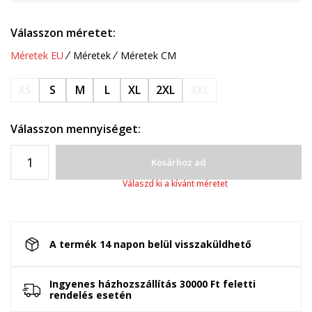
Válasszon méretet:
Méretek EU
Méretek
Méretek CM
XS
S
M
L
XL
2XL
3XL
Válasszon mennyiséget:
Kosárhoz ad
Válaszd ki a kívánt méretet
A termék 14 napon belül visszaküldhető
Ingyenes házhozszállítás 30000 Ft feletti
rendelés esetén