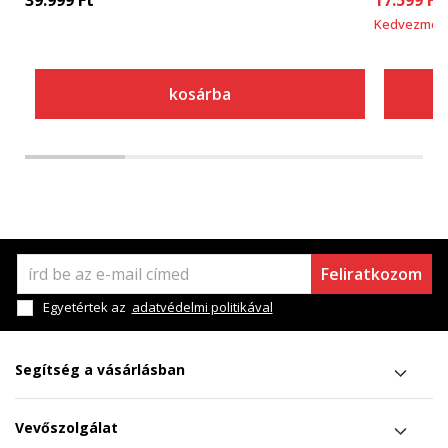
39.999
Ft
17.599
Ft
Kedvezmén
kosárba
Feliratkozom
Egyetértek az
adatvédelmi politikával
Segítség a vásárlásban
Vevőszolgálat