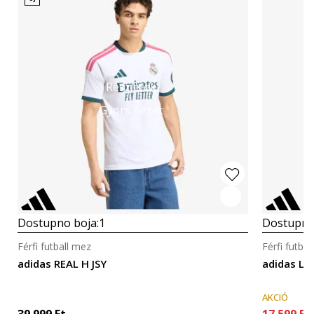
Részletek
Gyors nézet
Dostupno boja:
1
Dostupno
Férfi futball mez
Férfi futba
adidas REAL H JSY
adidas LFC
AKCIÓ