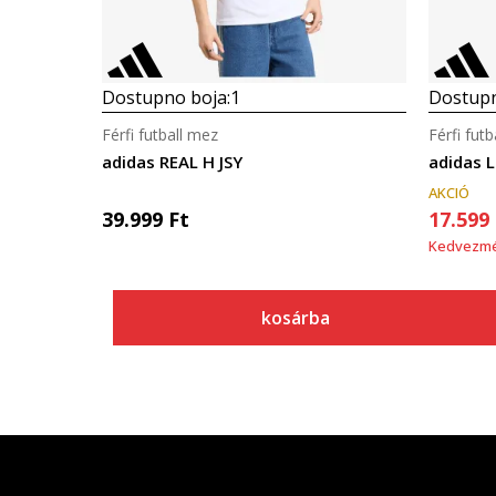
Dostupno boja:
1
Dostupn
Férfi futball mez
Férfi fut
adidas REAL H JSY
adidas L
AKCIÓ
39.999
Ft
17.599
Kedvezm
kosárba