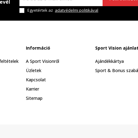
levél
Egyetértek az
adatvédelmi politikával
Információ
Sport Vision ajánla
feltételek
A Sport Visionről
Ajándékkártya
Üzletek
Sport & Bonus szabá
Kapcsolat
Karrier
Sitemap