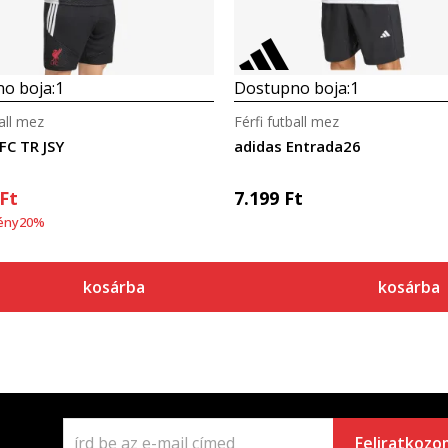
o boja:
1
Dostupno boja:
1
ball mez
Férfi futball mez
FC TR JSY
adidas Entrada26
Ft
7.199
Ft
ény
20
%
kosárba
kosárba
Feliratkozo