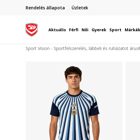
elünkre!
Rendelés állapota
Üzletek
Szállítás Magyarország területén
óinknak
Aktuális
Férfi
Női
Gyerek
Sport
Márká
Sport Vision - Sportfelszerelés, lábbeli és ruházatot árus