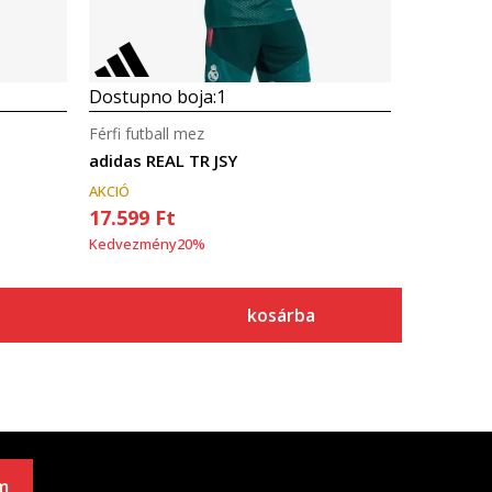
Dostupno boja:
1
Férfi futball mez
adidas REAL TR JSY
AKCIÓ
17.599
Ft
Kedvezmény
20
%
kosárba
m