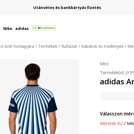
Utánvétes és bankkártyás fizetés
k
Nike
adidas
ító bolt honlapjára
Termékek
Ruházat
Kabátok és mellények
Me
Mez
Termékkód:
JY9
adidas A
Válasszon mér
Méretek EU
Mér