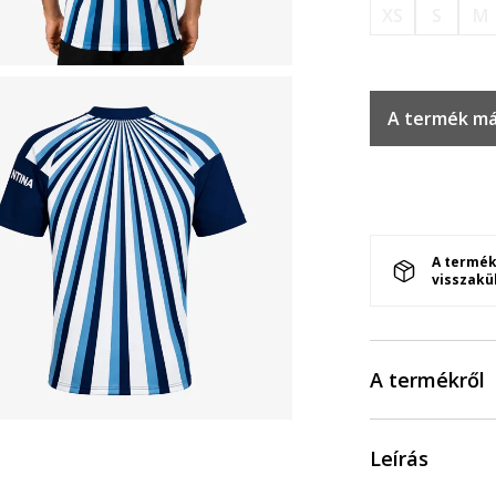
XS
S
M
A termék má
A termék
visszakü
A termékről
Leírás