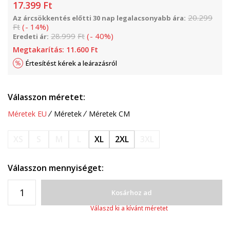
17.399
Ft
20.299
Az árcsökkentés előtti 30 nap legalacsonyabb ára:
Ft
(
-
14
%
)
28.999
Ft
(
-
40
%
)
Eredeti ár:
Megtakarítás:
11.600
Ft
Értesítést kérek a leárazásról
Válasszon méretet:
Méretek EU
Méretek
Méretek CM
XS
S
M
L
XL
2XL
3XL
Válasszon mennyiséget:
Kosárhoz ad
Válaszd ki a kívánt méretet