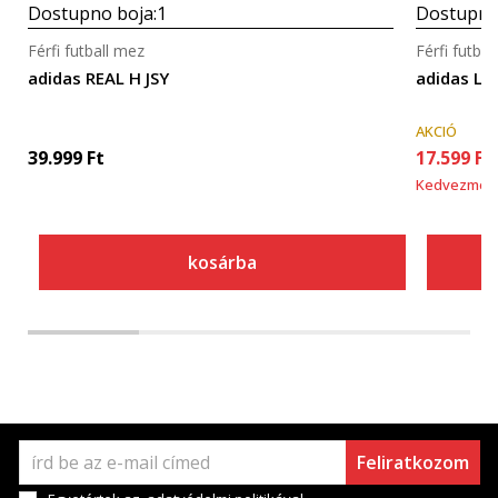
Dostupno boja:
1
Dostupno
Férfi futball mez
Férfi futba
adidas REAL H JSY
adidas LFC
AKCIÓ
39.999
Ft
17.599
Ft
Kedvezmén
kosárba
Feliratkozom