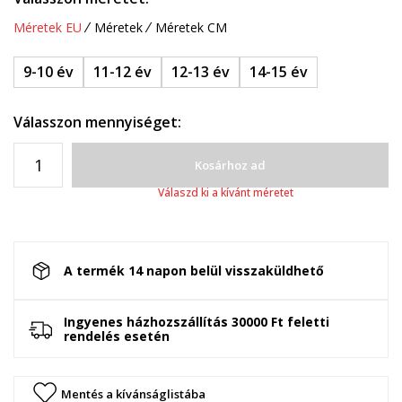
Méretek EU
Méretek
Méretek CM
9-10 év
11-12 év
12-13 év
14-15 év
Válasszon mennyiséget:
Kosárhoz ad
Válaszd ki a kívánt méretet
A termék 14 napon belül visszaküldhető
Ingyenes házhozszállítás 30000 Ft feletti
rendelés esetén
Mentés a kívánságlistába