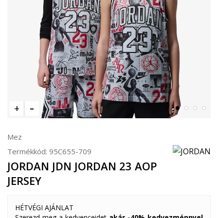
Mez
Termékkód:
95C655-709
JORDAN JDN JORDAN 23 AOP
JERSEY
HÉTVÉGI AJÁNLAT
Szerezd meg a kedvenceidet
akár -40% kedvezménnyel