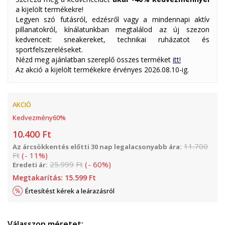
a kijelölt termékekre!
Legyen szó futásról, edzésről vagy a mindennapi aktív
pillanatokról, kínálatunkban megtalálod az új szezon
kedvenceit: sneakereket, technikai ruházatot és
sportfelszereléseket.
Nézd meg ajánlatban szereplő összes terméket
itt!
Az akció a kijelölt termékekre érvényes 2026.08.10-ig.
AKCIÓ
Kedvezmény
60
%
10.400
Ft
11.700
Az árcsökkentés előtti 30 nap legalacsonyabb ára:
Ft
(
-
11
%
)
25.999
Ft
(
-
60
%
)
Eredeti ár:
Megtakarítás:
15.599
Ft
Értesítést kérek a leárazásról
Válasszon méretet: