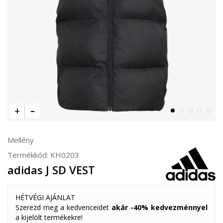
Mellény
Termékkód:
KH0203
adidas J SD VEST
HÉTVÉGI AJÁNLAT
Szerezd meg a kedvenceidet
akár -40% kedvezménnyel
a kijelölt termékekre!