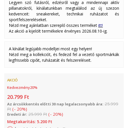
Legyen szó futásról, edzésről vagy a mindennapi aktív
pillanatokról, kínálatunkban megtalálod az új szezon
kedvenceit: sneakereket, technikai ruházatot és
sportfelszereléseket.
Nézd meg ajánlatban szereplő összes terméket
itt!
Az akció a kijelölt termékekre érvényes 2026.08.10-ig.
A kínálat legújabb modelljei most egy helyen!
Nézd meg a kollekciót, és fedezd fel a vezető sportmárkák
legfrissebb cipőit, ruházatát és felszereléseit.
AKCIÓ
Kedvezmény
20
%
20.799
Ft
25.999
Az árcsökkentés előtti 30 nap legalacsonyabb ára:
Ft
(
-
20
%
)
25.999
Ft
(
-
20
%
)
Eredeti ár:
Megtakarítás:
5.200
Ft