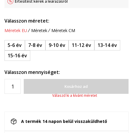
Értesítést kérek a leárazásról
Válasszon méretet:
Méretek EU
Méretek
Méretek CM
5-6 év
7-8 év
9-10 év
11-12 év
13-14 év
15-16 év
Válasszon mennyiséget:
Kosárhoz ad
Válaszd ki a kívánt méretet
A termék 14 napon belül visszaküldhető