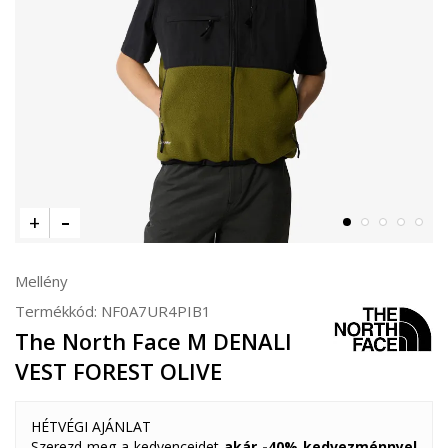
Mellény
Termékkód:
NF0A7UR4PIB1
The North Face M DENALI
VEST FOREST OLIVE
HÉTVÉGI AJÁNLAT
Szerezd meg a kedvenceidet
akár -40% kedvezménnyel