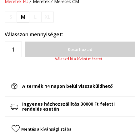
Méretek EU
Méretek
Méretek CM
S
M
L
XL
Válasszon mennyiséget:
Kosárhoz ad
Válaszd ki a kívánt méretet
A termék 14 napon belül visszaküldhető
Ingyenes házhozszállítás 30000 Ft feletti
rendelés esetén
Mentés a kívánságlistába