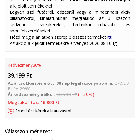
a kijelölt termékekre!
Legyen szó futásról, edzésről vagy a mindennapi aktív
pillanatokról, kínálatunkban megtalálod az új szezon
kedvenceit: sneakereket, technikai ruházatot és
sportfelszereléseket.
Nézd meg ajánlatban szereplő összes terméket
itt!
Az akció a kijelölt termékekre érvényes 2026.08.10-ig.
Kedvezmény
30
%
39.199
Ft
27.999
Az árcsökkentés előtti 30 nap legalacsonyabb ára:
Ft
(
+
29
%
)
55.999
Ft
(
-
30
%
)
Ár kedvezmény nélkül:
Megtakarítás:
16.800
Ft
Értesítést kérek a leárazásról
Válasszon méretet: