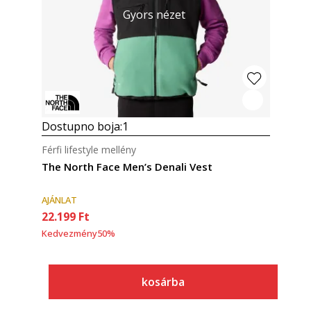
Gyors nézet
Dostupno boja:
1
Férfi lifestyle mellény
The North Face Men’s Denali Vest
AJÁNLAT
22.199
Ft
Kedvezmény
50
%
kosárba