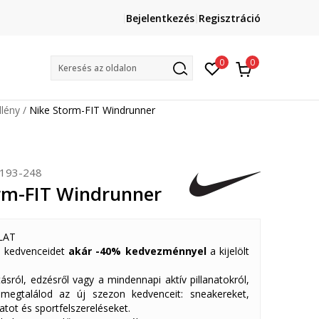
Lépj velünk kapcsolatba
Bejelentkezés
Regisztráció
online@sport-vision.hu
Mun
0
0
Keresés az oldalon
lény
Nike Storm-FIT Windrunner
193-248
rm-FIT Windrunner
LAT
 kedvenceidet
akár -40% kedvezménnyel
a kijelölt
ásról, edzésről vagy a mindennapi aktív pillanatokról,
 megtalálod az új szezon kedvenceit: sneakereket,
atot és sportfelszereléseket.