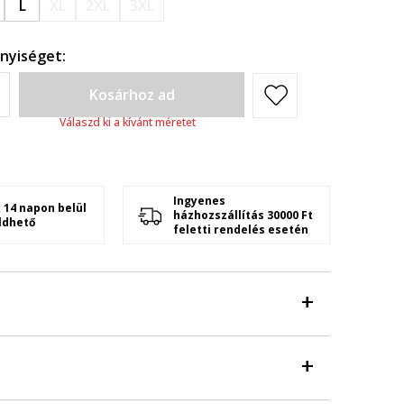
L
XL
2XL
3XL
nyiséget:
Kosárhoz ad
Válaszd ki a kívánt méretet
Ingyenes
 14 napon belül
házhozszállítás 30000 Ft
ldhető
feletti rendelés esetén