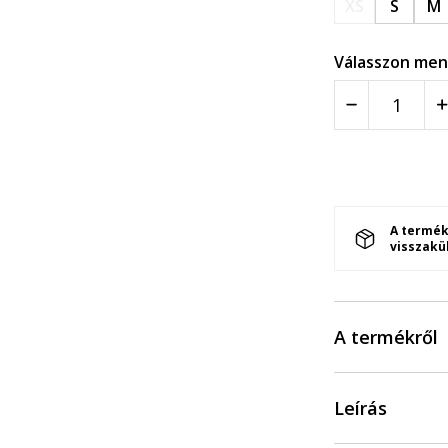
XS
S
M
Válasszon men
A termék
visszakü
A termékről
Leírás