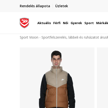
elünkre!
Rendelés állapota
Üzletek
Szállítás Magyarország területén
óinknak
Aktuális
Férfi
Női
Gyerek
Sport
Márká
Sport Vision - Sportfelszerelés, lábbeli és ruházatot árus