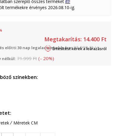
latban szereplő összes terméket
itt!
lölt termékekre érvényes 2026.08.10-ig.
%
Megtakarítás:
14.400
Ft
35.999
Ft
(
+
s előtti 30 nap legalacsonyabb ára:
Értesítést kérek a leárazásról
71.999
Ft
(
-
20
%
)
 nélkül:
nböző színekben:
etet:
etek
Méretek CM