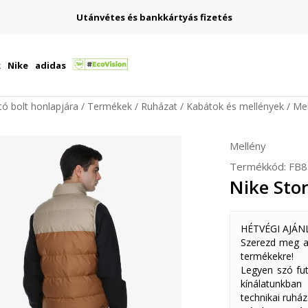
Utánvétes és bankkártyás fizetés
k
Nike
adidas
ító bolt honlapjára
Termékek
Ruházat
Kabátok és mellények
Mel
Mellény
Termékkód:
FB8
Nike Sto
HÉTVÉGI AJÁN
Szerezd meg a
termékekre!
Legyen szó fut
kínálatunkban
technikai ruház