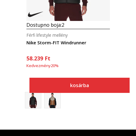
Dostupno boja:
2
Férfi lifestyle mellény
Nike Storm-FIT Windrunner
58.239
Ft
Kedvezmény
20
%
kosárba