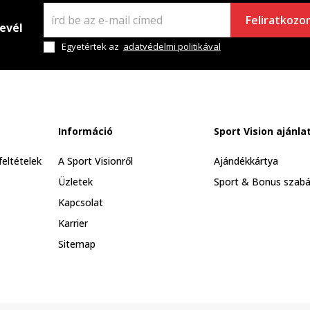
Feliratkozo
levél
Egyetértek az
adatvédelmi politikával
Információ
Sport Vision ajánla
feltételek
A Sport Visionről
Ajándékkártya
Üzletek
Sport & Bonus szabá
Kapcsolat
Karrier
Sitemap