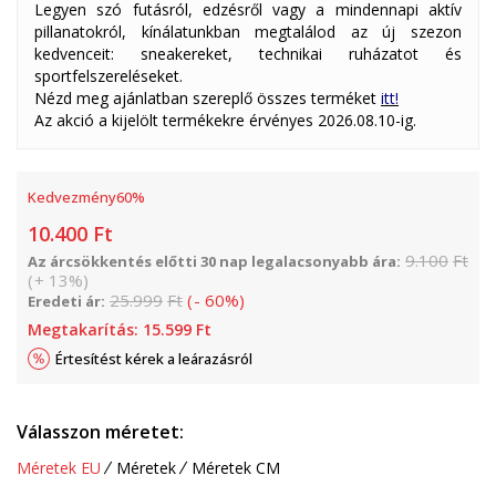
Legyen szó futásról, edzésről vagy a mindennapi aktív
pillanatokról, kínálatunkban megtalálod az új szezon
kedvenceit: sneakereket, technikai ruházatot és
sportfelszereléseket.
Nézd meg ajánlatban szereplő összes terméket
itt!
Az akció a kijelölt termékekre érvényes 2026.08.10-ig.
Kedvezmény
60
%
10.400
Ft
9.100
Ft
Az árcsökkentés előtti 30 nap legalacsonyabb ára:
(
+
13
%
)
25.999
Ft
(
-
60
%
)
Eredeti ár:
Megtakarítás:
15.599
Ft
Értesítést kérek a leárazásról
Válasszon méretet:
Méretek EU
Méretek
Méretek CM