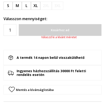
S
M
L
XL
2XL
3XL
Válasszon mennyiséget:
Kosárhoz ad
Válaszd ki a kívánt méretet
A termék 14 napon belül visszaküldhető
Ingyenes házhozszállítás 30000 Ft feletti
rendelés esetén
Mentés a kívánságlistába