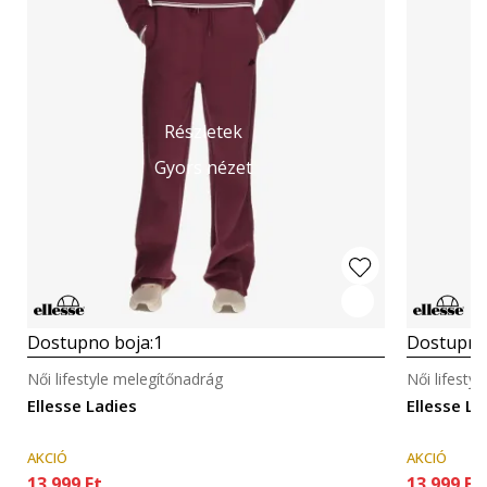
Részletek
Gyors nézet
Dostupno boja:
1
Dostupno
Női lifestyle melegítőnadrág
Női lifesty
Ellesse Ladies
Ellesse La
AKCIÓ
AKCIÓ
13.999
Ft
13.999
Ft