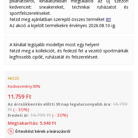
pillanatokról, kínálatunkban megtalálod az új szezon
kedvenceit: sneakereket, technikai ruházatot és
sportfelszereléseket.
Nézd meg ajánlatban szereplő összes terméket
itt!
Az akció a kijelölt termékekre érvényes 2026.08.10-ig.
A kínálat legújabb modelljei most egy helyen!
Nézd meg a kollekciót, és fedezd fel a vezető sportmárkák
legfrissebb cipőit, ruházatát és felszereléseit.
AKCIÓ
Kedvezmény
30
%
11.759
Ft
16.799
Az árcsökkentés előtti 30 nap legalacsonyabb ára:
Ft
(
-
30
%
)
16.799
Ft
(
-
30
%
)
Eredeti ár:
Megtakarítás:
5.040
Ft
Értesítést kérek a leárazásról