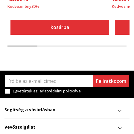
Kedvezmény
30
%
Kedvezmén
kosárba
Feliratkozom
Egyetértek az
adatvédelmi politikával
Segítség a vásárlásban
Vevőszolgálat