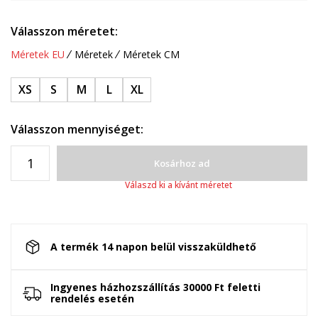
Válasszon méretet:
Méretek EU
Méretek
Méretek CM
XS
S
M
L
XL
Válasszon mennyiséget:
Kosárhoz ad
Válaszd ki a kívánt méretet
A termék 14 napon belül visszaküldhető
Ingyenes házhozszállítás 30000 Ft feletti
rendelés esetén