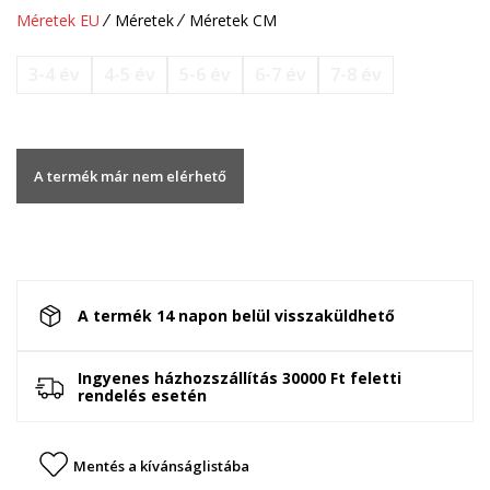
Méretek EU
Méretek
Méretek CM
3-4 év
4-5 év
5-6 év
6-7 év
7-8 év
A termék már nem elérhető
A termék 14 napon belül visszaküldhető
Ingyenes házhozszállítás 30000 Ft feletti
rendelés esetén
Mentés a kívánságlistába