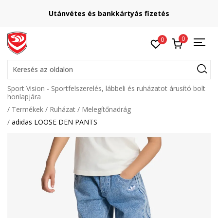
Utánvétes és bankkártyás fizetés
0
0
Keresés az oldalon
Sport Vision - Sportfelszerelés, lábbeli és ruházatot árusító bolt
honlapjára
Termékek
Ruházat
Melegítőnadrág
adidas LOOSE DEN PANTS