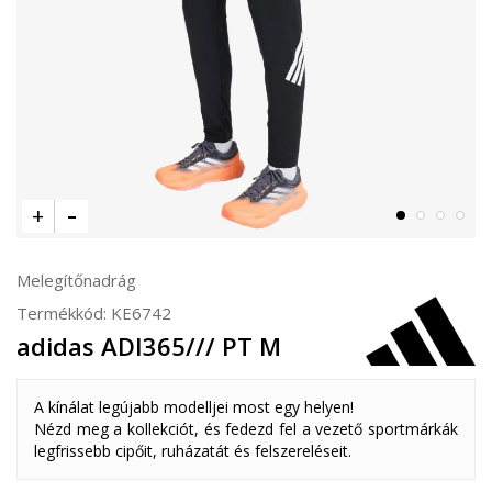
Melegítőnadrág
Termékkód:
KE6742
adidas ADI365/// PT M
A kínálat legújabb modelljei most egy helyen!
Nézd meg a kollekciót, és fedezd fel a vezető sportmárkák
legfrissebb cipőit, ruházatát és felszereléseit.