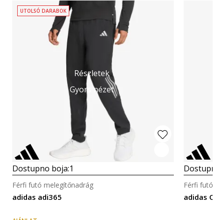
UTOLSÓ DARABOK
Részletek
Gyors nézet
Dostupno boja:
1
Dostupno
Férfi futó melegítőnadrág
Férfi futó 
adidas adi365
adidas O