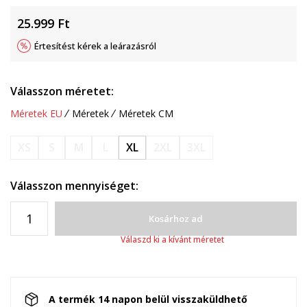
25.999
Ft
Értesítést kérek a leárazásról
Válasszon méretet:
Méretek EU
Méretek
Méretek CM
XS
S
M
L
XL
2XL
3XL
Válasszon mennyiséget:
Kosárhoz ad
Válaszd ki a kívánt méretet
A termék 14 napon belül visszaküldhető