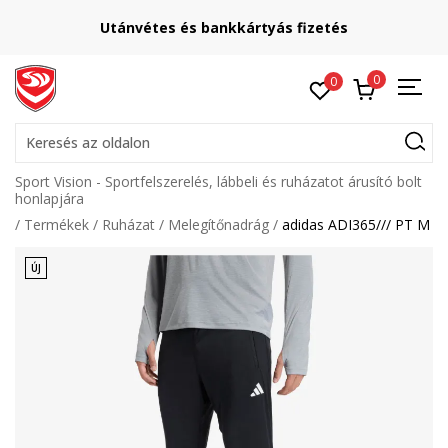
Utánvétes és bankkártyás fizetés
0
0
Keresés az oldalon
Sport Vision - Sportfelszerelés, lábbeli és ruházatot árusító bolt
honlapjára
Termékek
Ruházat
Melegítőnadrág
adidas ADI365/// PT M
ÚJ