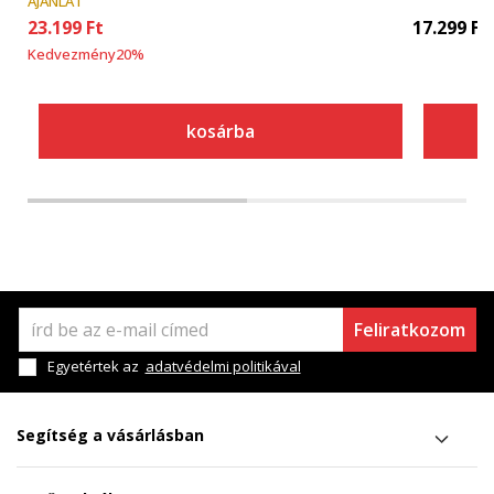
AJÁNLAT
23.199
Ft
17.299
Ft
Kedvezmény
20
%
kosárba
Feliratkozom
Egyetértek az
adatvédelmi politikával
Segítség a vásárlásban