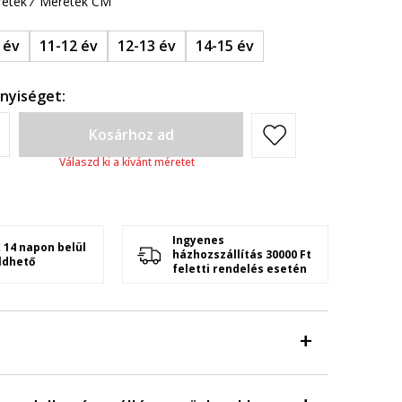
etek
Méretek CM
 év
11-12 év
12-13 év
14-15 év
nyiséget:
Kosárhoz ad
Válaszd ki a kívánt méretet
Ingyenes
 14 napon belül
házhozszállítás 30000 Ft
ldhető
feletti rendelés esetén