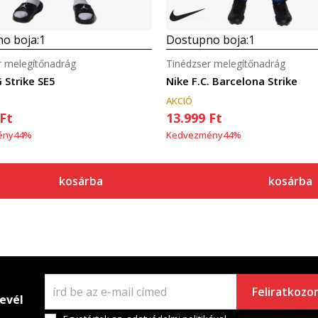
o boja:
1
Dostupno boja:
1
r melegítőnadrág
Tinédzser melegítőnadrág
 Strike SE5
Nike F.C. Barcelona Strike
AKCIÓ
Ft
13.999
Ft
ény
44
%
Kedvezmény
44
%
kosárba
kosárba
Feliratkozo
levél