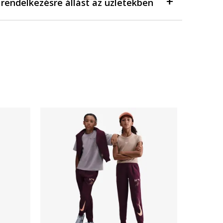
a rendelkezésre állást az üzletekben