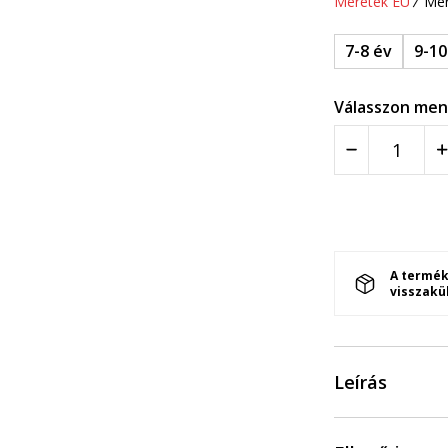
Méretek EU
Mér
7-8 év
9-10
Válasszon men
A termék
visszakü
Leírás