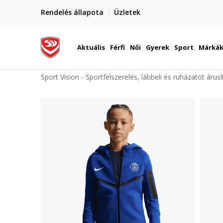
elünkre!
Rendelés állapota
Üzletek
Szállítás Magyarország területén
óinknak
Aktuális
Férfi
Női
Gyerek
Sport
Márká
Sport Vision - Sportfelszerelés, lábbeli és ruházatot árus