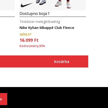
Dostupno boja:
1
Tinédzser melegítőnadrág
Nike Kylian Mbappé Club Fleece
AJÁNLAT
16.099
Ft
Kedvezmény
30
%
kosárba
m