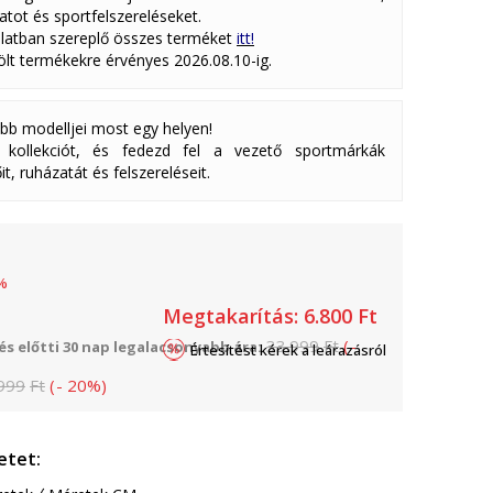
atot és sportfelszereléseket.
latban szereplő összes terméket
itt!
lölt termékekre érvényes 2026.08.10-ig.
abb modelljei most egy helyen!
ollekciót, és fedezd fel a vezető sportmárkák
it, ruházatát és felszereléseit.
%
Megtakarítás:
6.800
Ft
33.999
Ft
(
-
s előtti 30 nap legalacsonyabb ára:
Értesítést kérek a leárazásról
999
Ft
(
-
20
%
)
etet: