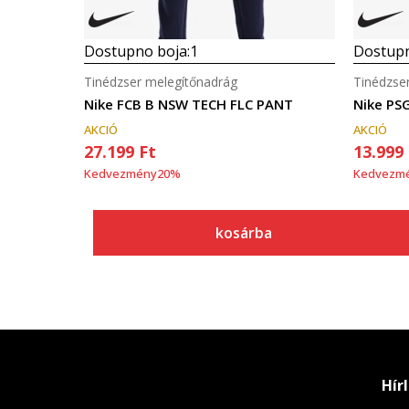
Dostupno boja:
1
Dostupn
Tinédzser melegítőnadrág
Tinédzse
Nike FCB B NSW TECH FLC PANT
Nike PSG
AKCIÓ
AKCIÓ
27.199
Ft
13.999
Kedvezmény
20
%
Kedvezm
kosárba
Hír