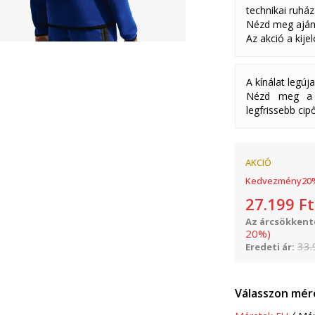
technikai ruház
Nézd meg aján
Az akció a kije
A kínálat legúj
Nézd meg a k
legfrissebb cipő
AKCIÓ
Kedvezmény
20
27.199
Ft
Az árcsökkenté
20
%
)
33.
Eredeti ár:
Válasszon mér