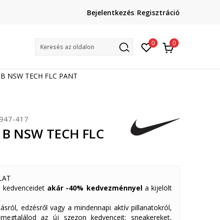
Lépj velünk kapcsolatba
Bejelentkezés
Regisztráció
online@sport-vision.hu
Mun
0
0
Keresés az oldalon
G B NSW TECH FLC PANT
947-417
 B NSW TECH FLC
LAT
 kedvenceidet
akár -40% kedvezménnyel
a kijelölt
ásról, edzésről vagy a mindennapi aktív pillanatokról,
 megtalálod az új szezon kedvenceit: sneakereket,