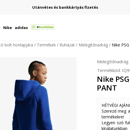
Utánvétes és bankkártyás fizetés
k
Nike
adidas
ító bolt honlapjára
Termékek
Ruházat
Melegítőnadrág
Nike PS
Melegítőnadrág
Termékkód:
IQ9
Nike PSG
PANT
HÉTVÉGI AJÁN
Szerezd meg a
termékekre!
Legyen szó fut
kínálatunkban