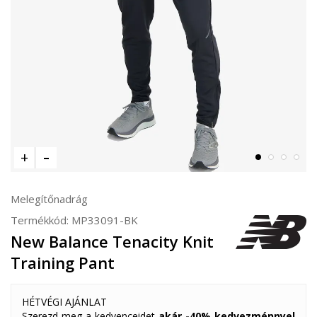
Melegítőnadrág
Termékkód:
MP33091-BK
New Balance Tenacity Knit
Training Pant
HÉTVÉGI AJÁNLAT
Szerezd meg a kedvenceidet
akár -40% kedvezménnyel