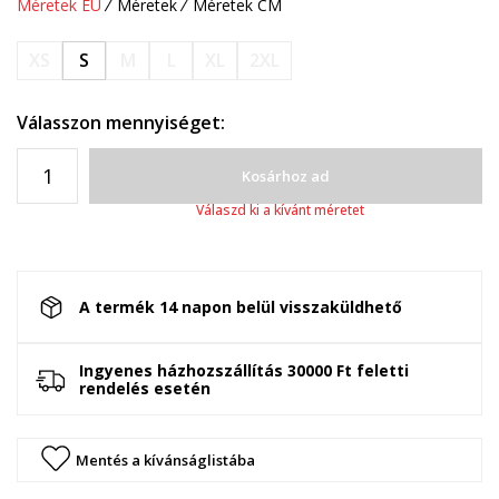
Méretek EU
Méretek
Méretek CM
XS
S
M
L
XL
2XL
Válasszon mennyiséget:
Kosárhoz ad
Válaszd ki a kívánt méretet
A termék 14 napon belül visszaküldhető
Ingyenes házhozszállítás 30000 Ft feletti
rendelés esetén
Mentés a kívánságlistába