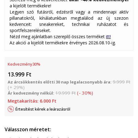
a kijelölt termékekre!
Legyen szó futásról, edzésről vagy a mindennapi aktív
pillanatokról, kínálatunkban megtalálod az új szezon
kedvenceit: sneakereket, technikai ruházatot és
sportfelszereléseket.
Nézd meg ajánlatban szereplő összes terméket
itt!
Az akció a kijelölt termékekre érvényes 2026.08.10-ig.
Kedvezmény
30
%
13.999
Ft
9.999
Ft
Az árcsökkentés előtti 30 nap legalacsonyabb ára:
(
+
29
%
)
19.999
Ft
(
-
30
%
)
Ár kedvezmény nélkül:
Megtakarítás:
6.000
Ft
Értesítést kérek a leárazásról
Válasszon méretet: