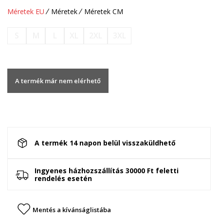
Méretek EU
Méretek
Méretek CM
S
M
L
XL
2XL
3XL
A termék már nem elérhető
A termék 14 napon belül visszaküldhető
Ingyenes házhozszállítás 30000 Ft feletti
rendelés esetén
Mentés a kívánságlistába