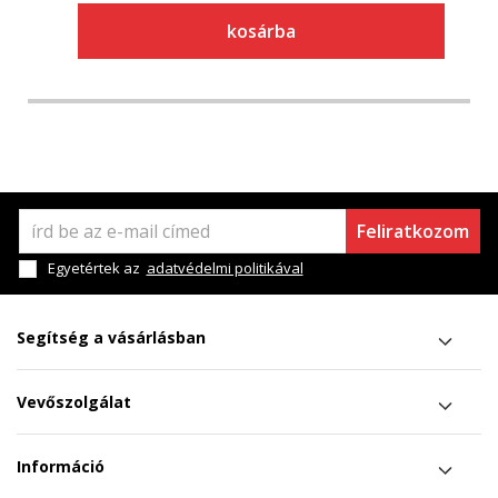
kosárba
Feliratkozom
Egyetértek az
adatvédelmi politikával
Segítség a vásárlásban
Vevőszolgálat
Információ