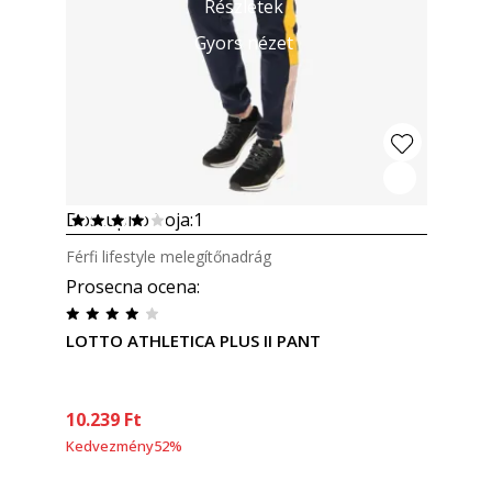
Részletek
Gyors nézet
Dostupno boja:
1
Férfi lifestyle melegítőnadrág
Prosecna ocena
:
LOTTO ATHLETICA PLUS II PANT
10.239
Ft
Kedvezmény
52
%