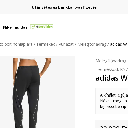
Utánvétes és bankkártyás fizetés
k
Nike
adidas
ító bolt honlapjára
Termékek
Ruházat
Melegítőnadrág
adidas W
Melegítőnadrág
Termékkód:
KY7
adidas W
A kínálat legúj
Nézd meg a k
legfrissebb cipő