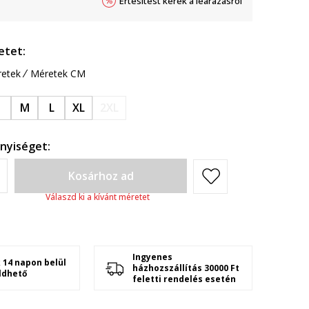
Értesítést kérek a leárazásról
etet:
etek
Méretek CM
S
M
L
XL
2XL
nyiséget:
Kosárhoz ad
Válaszd ki a kívánt méretet
Ingyenes
 14 napon belül
házhozszállítás 30000 Ft
ldhető
feletti rendelés esetén