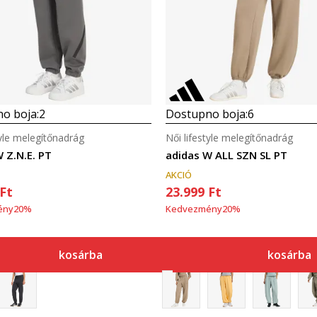
o boja:
2
Dostupno boja:
6
tyle melegítőnadrág
Női lifestyle melegítőnadrág
 Z.N.E. PT
adidas W ALL SZN SL PT
AKCIÓ
Ft
23.999
Ft
ény
20
%
Kedvezmény
20
%
kosárba
kosárba