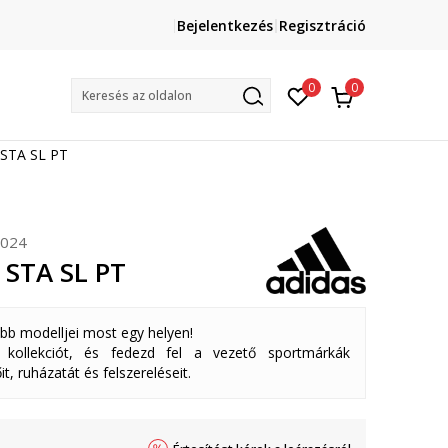
Lépj velünk kapcsolatba
Bejelentkezés
Regisztráció
online@sport-vision.hu
Mun
0
0
Keresés az oldalon
 STA SL PT
024
 STA SL PT
abb modelljei most egy helyen!
ollekciót, és fedezd fel a vezető sportmárkák
it, ruházatát és felszereléseit.