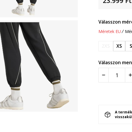
23.999
Ft
Válasszon mér
Méretek EU
Mér
2XS
XS
Válasszon men
A termék
visszakü