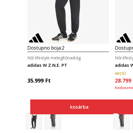
Dostupno boja:
2
Dostupn
Női lifestyle melegítőnadrág
Női lifes
adidas W Z.N.E. PT
adidas W
AKCIÓ
35.999
Ft
28.799
Kedvezm
kosárba