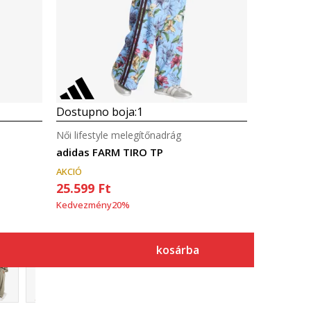
Dostupno boja:
1
Női lifestyle melegítőnadrág
adidas FARM TIRO TP
AKCIÓ
25.599
Ft
Kedvezmény
20
%
kosárba