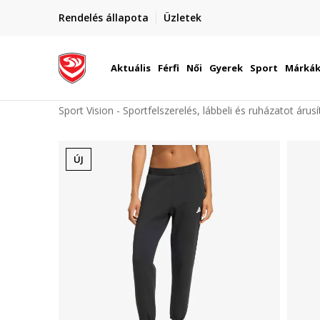
elünkre!
Rendelés állapota
Üzletek
Szállítás Magyarország területén
óinknak
Aktuális
Férfi
Női
Gyerek
Sport
Márká
Sport Vision - Sportfelszerelés, lábbeli és ruházatot árus
ÚJ