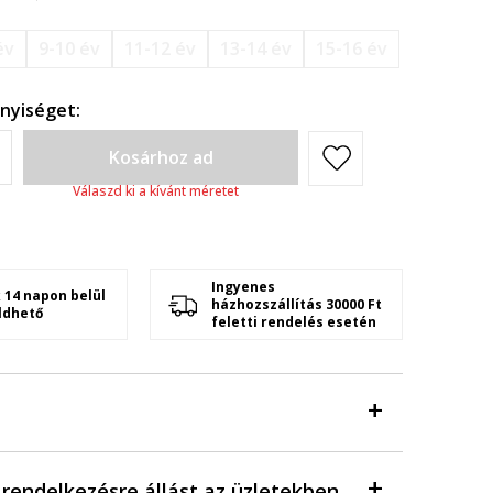
év
9-10 év
11-12 év
13-14 év
15-16 év
nyiséget:
Kosárhoz ad
Válaszd ki a kívánt méretet
Ingyenes
 14 napon belül
házhozszállítás 30000 Ft
ldhető
feletti rendelés esetén
a rendelkezésre állást az üzletekben