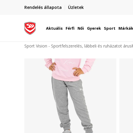
elünkre!
Rendelés állapota
Üzletek
Szállítás Magyarország területén
óinknak
Aktuális
Férfi
Női
Gyerek
Sport
Márká
Sport Vision - Sportfelszerelés, lábbeli és ruházatot árus