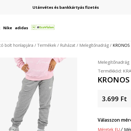
Utánvétes és bankkártyás fizetés
k
Nike
adidas
ító bolt honlapjára
Termékek
Ruházat
Melegítőnadrág
KRONOS 
Melegítőnadrág
Termékkód:
KRA
KRONOS 
3.699
Ft
Válasszon mér
Méretek EU
Mér