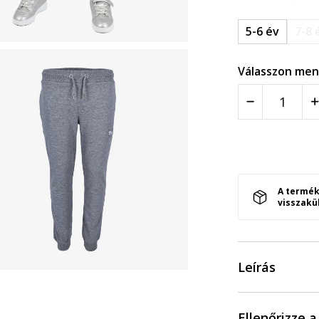
5-6 év
7-8 
Válasszon men
A termék
visszakü
Leírás
Ellenőrizze 