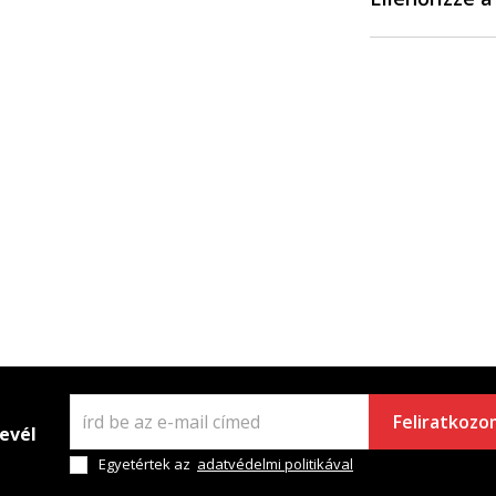
Feliratkozo
levél
Egyetértek az
adatvédelmi politikával