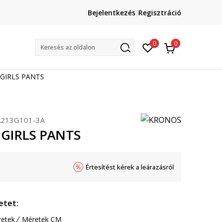
Lépj velünk kapcsolatba
Bejelentkezés
Regisztráció
online@sport-vision.hu
Mun
0
0
Keresés az oldalon
GIRLS PANTS
213G101-3A
GIRLS PANTS
Értesítést kérek a leárazásról
etet:
etek
Méretek CM