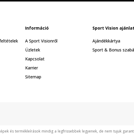
Információ
Sport Vision ajánla
feltételek
A Sport Visionről
Ajándékkártya
Üzletek
Sport & Bonus szabá
Kapcsolat
Karrier
Sitemap
képek és termékleírások mindig a legfrissebbek legyenek, de nem tujuk garan