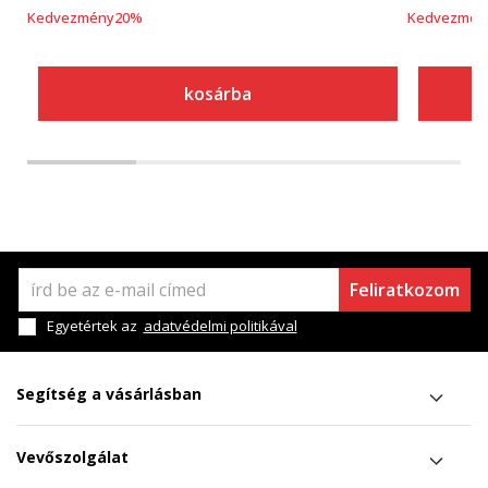
Kedvezmény
20
%
Kedvezmén
kosárba
Feliratkozom
Egyetértek az
adatvédelmi politikával
Segítség a vásárlásban
Vevőszolgálat