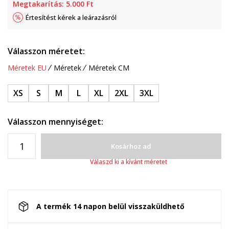
Megtakarítás:
5.000
Ft
Értesítést kérek a leárazásról
Válasszon méretet:
Méretek EU
Méretek
Méretek CM
XS
S
M
L
XL
2XL
3XL
Válasszon mennyiséget:
Kosárhoz ad
Válaszd ki a kívánt méretet
A termék 14 napon belül visszaküldhető