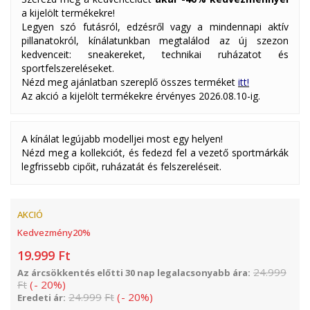
a kijelölt termékekre!
Legyen szó futásról, edzésről vagy a mindennapi aktív
pillanatokról, kínálatunkban megtalálod az új szezon
kedvenceit: sneakereket, technikai ruházatot és
sportfelszereléseket.
Nézd meg ajánlatban szereplő összes terméket
itt!
Az akció a kijelölt termékekre érvényes 2026.08.10-ig.
A kínálat legújabb modelljei most egy helyen!
Nézd meg a kollekciót, és fedezd fel a vezető sportmárkák
legfrissebb cipőit, ruházatát és felszereléseit.
AKCIÓ
Kedvezmény
20
%
19.999
Ft
24.999
Az árcsökkentés előtti 30 nap legalacsonyabb ára:
Ft
(
-
20
%
)
24.999
Ft
(
-
20
%
)
Eredeti ár: