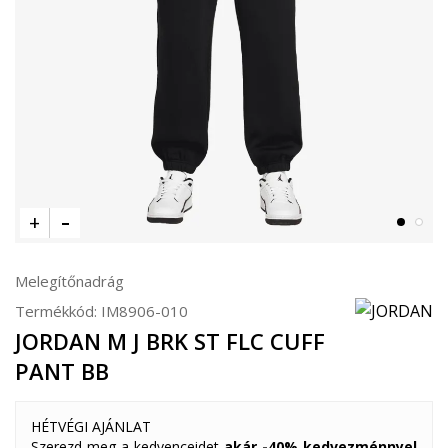
Melegítőnadrág
Termékkód:
IM8906-010
JORDAN M J BRK ST FLC CUFF
PANT BB
HÉTVÉGI AJÁNLAT
Szerezd meg a kedvenceidet
akár -40% kedvezménnyel