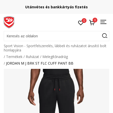
Lépj velünk kapcsolatba
online@sport-vision.hu
0
0
Keresés az oldalon
Sport Vision - Sportfelszerelés, lábbeli és ruházatot árusító bolt
honlapjára
Termékek
Ruházat
Melegítőnadrág
JORDAN M J BRK ST FLC CUFF PANT BB