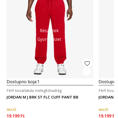
Részletek
Gyors nézet
Dostupno boja:
1
Dostupno
Férfi kosárlabda melegítőnadrág
Férfi kosá
JORDAN M J BRK ST FLC CUFF PANT BB
JORDAN M 
AKCIÓ
AKCIÓ
19.199
Ft
19.199
Ft