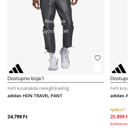
Részletek
Gyors nézet
Dostupno boja:
1
Dostupno
Férfi kosárlabda melegítőnadrág
Férfi kosá
adidas HDN TRAVEL PANT
adidas An
AJÁNLAT
34.799
Ft
25.899
Ft
Kedvezmén