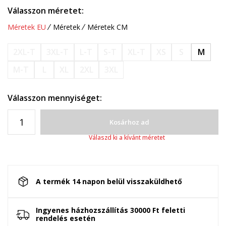
Válasszon méretet:
Méretek EU
Méretek
Méretek CM
2XL-T
3XL-T
L-T
S-T
XL-T
XS
S
M
M-T
L
XL
2XL
3XL
Válasszon mennyiséget:
Kosárhoz ad
Válaszd ki a kívánt méretet
A termék 14 napon belül visszaküldhető
Ingyenes házhozszállítás 30000 Ft feletti
rendelés esetén