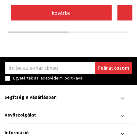
kosárba
Feliratkozom
Egyetértek az
adatvédelmi politikával
Segítség a vásárlásban
Vevőszolgálat
Információ