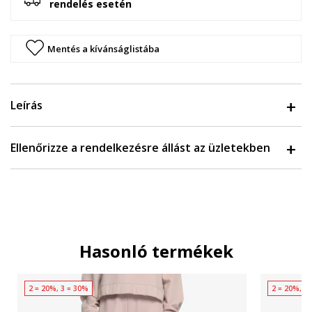
rendelés esetén
Mentés a kívánságlistába
Leírás
Ellenőrizze a rendelkezésre állást az üzletekben
Hasonló termékek
2 = 20%, 3 = 30%
2 = 20%, 3