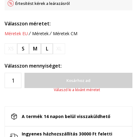
Értesítést kérek a leárazásról
Válasszon méretet:
Méretek EU
Méretek
Méretek CM
XS
S
M
L
XL
Válasszon mennyiséget:
Kosárhoz ad
Válaszd ki a kívánt méretet
A termék 14 napon belül visszaküldhető
Ingyenes házhozszállítás 30000 Ft feletti