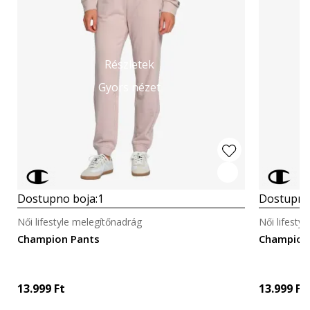
Részletek
Gyors nézet
Dostupno boja:
1
Dostupno
Női lifestyle melegítőnadrág
Női lifesty
Champion Pants
Champion
13.999
Ft
13.999
Ft