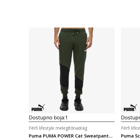
Dostupno boja:
1
Dostupn
Férfi lifestyle melegítőnadrág
Férfi lif
Puma PUMA POWER Cat Sweatpants TR cl
Puma Sc