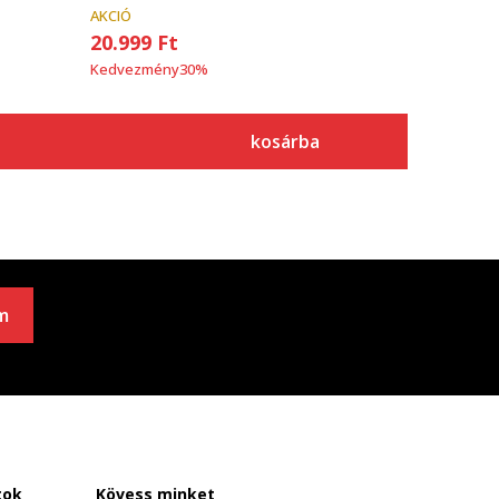
AKCIÓ
20.999
Ft
Kedvezmény
30
%
kosárba
m
tok
Kövess minket