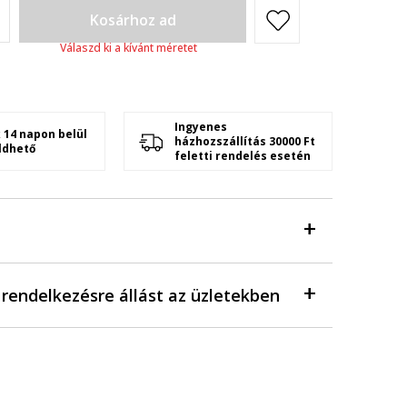
Kosárhoz ad
Válaszd ki a kívánt méretet
Ingyenes
 14 napon belül
házhozszállítás 30000 Ft
ldhető
feletti rendelés esetén
a rendelkezésre állást az üzletekben