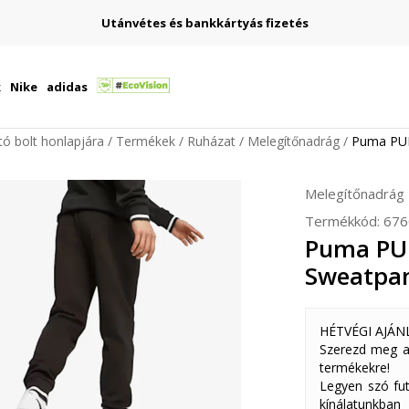
Utánvétes és bankkártyás fizetés
k
Nike
adidas
ító bolt honlapjára
Termékek
Ruházat
Melegítőnadrág
Puma PUM
Melegítőnadrág
Termékkód:
676
Puma P
Sweatpan
HÉTVÉGI AJÁN
Szerezd meg a
termékekre!
Legyen szó fut
kínálatunkban