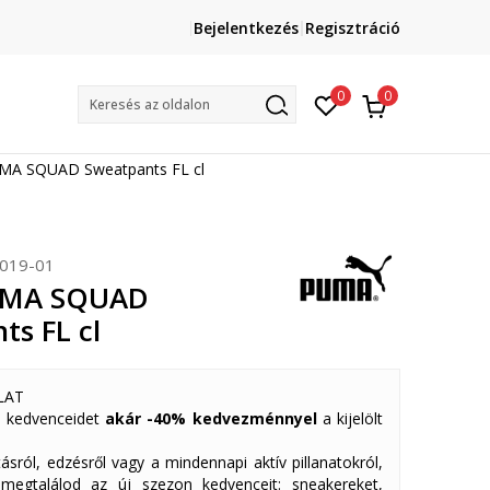
Lépj velünk kapcsolatba
Bejelentkezés
Regisztráció
online@sport-vision.hu
Mun
0
0
Keresés az oldalon
A SQUAD Sweatpants FL cl
019-01
UMA SQUAD
ts FL cl
LAT
 kedvenceidet
akár -40% kedvezménnyel
a kijelölt
ásról, edzésről vagy a mindennapi aktív pillanatokról,
 megtalálod az új szezon kedvenceit: sneakereket,