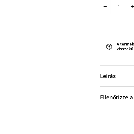
A termék
visszakü
Leírás
Ellenőrizze 