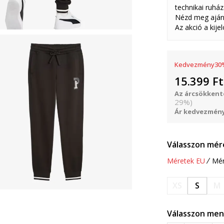
technikai ruház
Nézd meg aján
Az akció a kije
Kedvezmény
30
15.399
Ft
Az árcsökkenté
29
%
)
Ár kedvezmény
Válasszon mér
Méretek EU
Mér
XS
S
M
Válasszon men