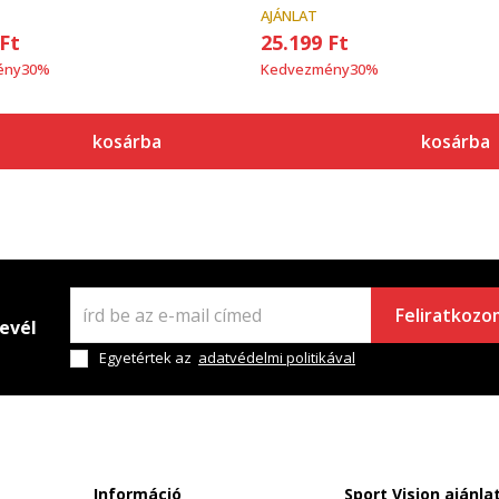
AJÁNLAT
Ft
25.199
Ft
ény
30
%
Kedvezmény
30
%
kosárba
kosárba
Feliratkozo
levél
Egyetértek az
adatvédelmi politikával
Információ
Sport Vision ajánla