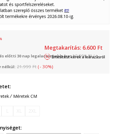
atot és sportfelszereléseket.
latban szereplő összes terméket
itt!
lölt termékekre érvényes 2026.08.10-ig.
%
Megtakarítás:
6.600
Ft
10.999
Ft
(
+
s előtti 30 nap legalacsonyabb ára:
Értesítést kérek a leárazásról
21.999
Ft
(
-
30
%
)
 nélkül:
etet:
etek
Méretek CM
L
XL
2XL
nyiséget: