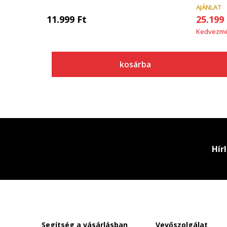
AJÁNLAT
11.999
Ft
25.199
Kedvezm
kosárba
Hír
Segítség a vásárlásban
Vevőszolgálat