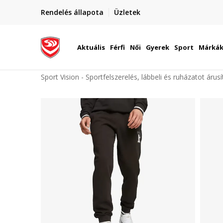
elünkre!
Rendelés állapota
Üzletek
Szállítás Magyarország területén
óinknak
Aktuális
Férfi
Női
Gyerek
Sport
Márká
Sport Vision - Sportfelszerelés, lábbeli és ruházatot árus