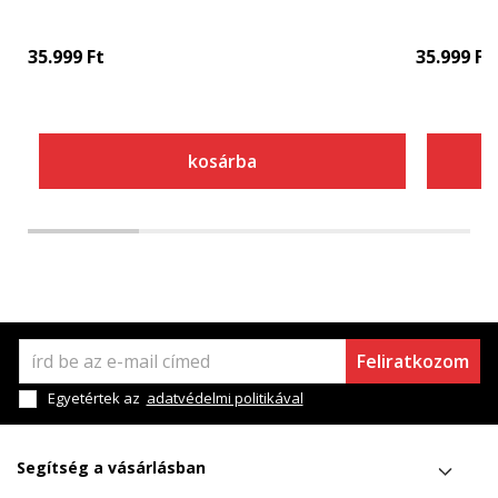
35.999
Ft
35.999
Ft
kosárba
Feliratkozom
Egyetértek az
adatvédelmi politikával
Segítség a vásárlásban