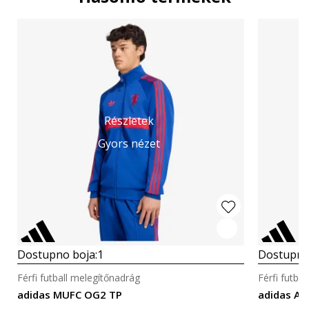
Részletek
Gyors nézet
Dostupno boja:
1
Dostupno
Férfi futball melegítőnadrág
Férfi futba
adidas MUFC OG2 TP
adidas AF