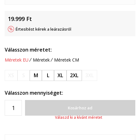
19.999
Ft
Értesítést kérek a leárazásról
Válasszon méretet:
Méretek EU
Méretek
Méretek CM
XS
S
M
L
XL
2XL
3XL
Válasszon mennyiséget:
Kosárhoz ad
Válaszd ki a kívánt méretet