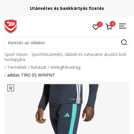
Utánvétes és bankkártyás fizetés
0
0
Keresés az oldalon
Sport Vision - Sportfelszerelés, lábbeli és ruházatot árusító bolt
honlapjára
Termékek
Ruházat
Melegítőnadrág
adidas TIRO ES WINPNT
ÚJ