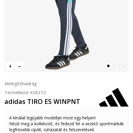
Melegítőnadrág
Termékkód:
KS8372
adidas TIRO ES WINPNT
A kínálat legújabb modelljei most egy helyen!
Nézd meg a kollekciót, és fedezd fel a vezető sportmárkák
legfrissebb cipőit, ruházatát és felszereléseit.