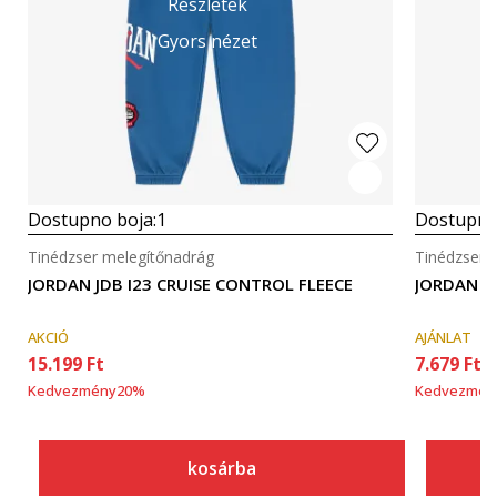
Részletek
Gyors nézet
Dostupno boja:
1
Dostupno
Tinédzser melegítőnadrág
Tinédzser 
JORDAN JDB I23 CRUISE CONTROL FLEECE
JORDAN J
AKCIÓ
AJÁNLAT
15.199
Ft
7.679
Ft
Kedvezmény
20
%
Kedvezmén
kosárba