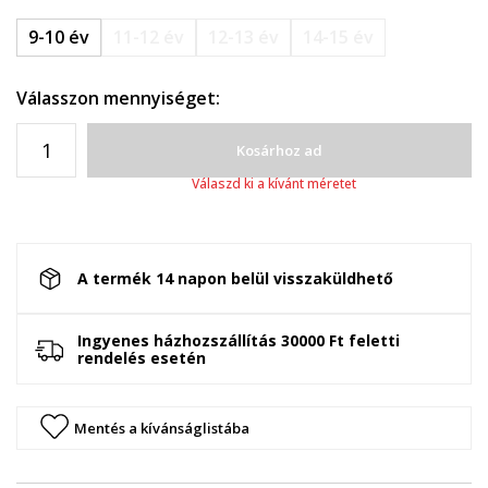
9-10 év
11-12 év
12-13 év
14-15 év
Válasszon mennyiséget:
Kosárhoz ad
Válaszd ki a kívánt méretet
A termék 14 napon belül visszaküldhető
Ingyenes házhozszállítás 30000 Ft feletti
rendelés esetén
Mentés a kívánságlistába