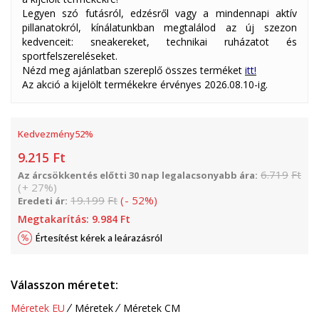
Legyen szó futásról, edzésről vagy a mindennapi aktív
pillanatokról, kínálatunkban megtalálod az új szezon
kedvenceit: sneakereket, technikai ruházatot és
sportfelszereléseket.
Nézd meg ajánlatban szereplő összes terméket
itt!
Az akció a kijelölt termékekre érvényes 2026.08.10-ig.
Kedvezmény
52
%
9.215
Ft
6.719
Ft
Az árcsökkentés előtti 30 nap legalacsonyabb ára:
(
+
27
%
)
19.199
Ft
(
-
52
%
)
Eredeti ár:
Megtakarítás:
9.984
Ft
Értesítést kérek a leárazásról
Válasszon méretet:
Méretek EU
Méretek
Méretek CM