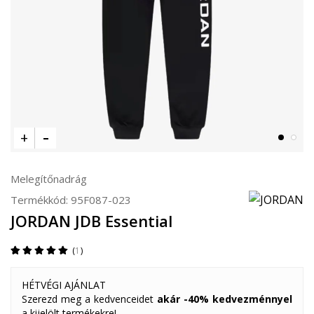
Melegítőnadrág
Termékkód:
95F087-023
JORDAN JDB Essential
1
HÉTVÉGI AJÁNLAT
Szerezd meg a kedvenceidet
akár -40% kedvezménnyel
a kijelölt termékekre!