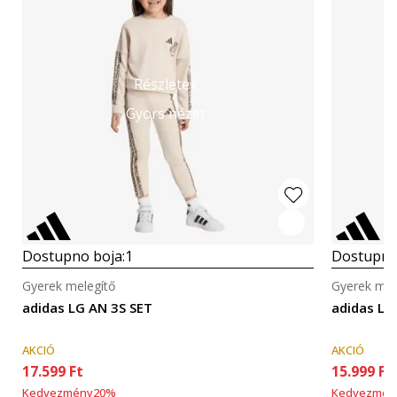
Részletek
Gyors nézet
Dostupno boja:
1
Dostupno
Gyerek melegítő
Gyerek mel
adidas LG AN 3S SET
adidas LG
AKCIÓ
AKCIÓ
17.599
Ft
15.999
Ft
Kedvezmény
20
%
Kedvezmén