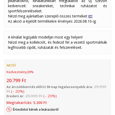
pillanatokról, kínálatunkban megtalálod az új szezon
kedvenceit: sneakereket, technikai ruházatot és
sportfelszereléseket.
Nézd meg ajánlatban szereplő összes terméket
itt!
Az akció a kijelölt termékekre érvényes 2026.08.10-ig.
A kínálat legújabb modelljei most egy helyen!
Nézd meg a kollekciót, és fedezd fel a vezető sportmárkák
legfrissebb cipőit, ruházatát és felszereléseit.
AKCIÓ
Kedvezmény
20
%
20.799
Ft
25.999
Az árcsökkentés előtti 30 nap legalacsonyabb ára:
Ft
(
-
20
%
)
25.999
Ft
(
-
20
%
)
Eredeti ár:
Megtakarítás:
5.200
Ft
Értesítést kérek a leárazásról