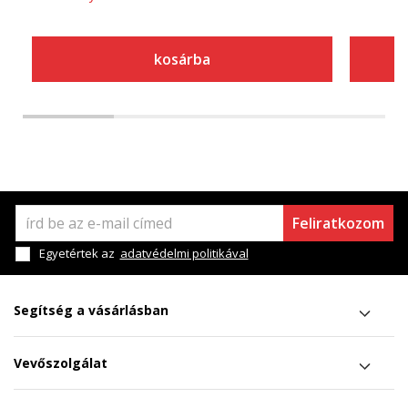
kosárba
Feliratkozom
Egyetértek az
adatvédelmi politikával
Segítség a vásárlásban
Vevőszolgálat