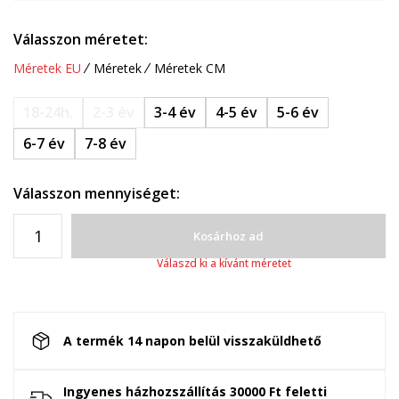
Válasszon méretet:
Méretek EU
Méretek
Méretek CM
18-24h.
2-3 év
3-4 év
4-5 év
5-6 év
6-7 év
7-8 év
Válasszon mennyiséget:
Kosárhoz ad
Válaszd ki a kívánt méretet
A termék 14 napon belül visszaküldhető
Ingyenes házhozszállítás 30000 Ft feletti