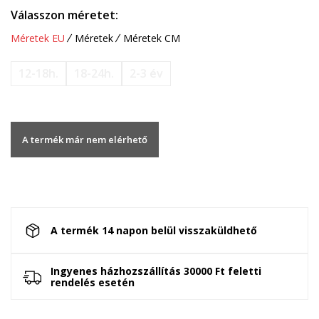
Válasszon méretet:
Méretek EU
Méretek
Méretek CM
12-18h.
18-24h.
2-3 év
A termék már nem elérhető
A termék 14 napon belül visszaküldhető
Ingyenes házhozszállítás 30000 Ft feletti
rendelés esetén