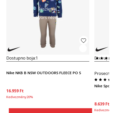
Részletek
Gyors nézet
Dostupno boja:
1
Dostupno
Nike NKB B NSW OUTDOORS FLEECE PO S
Prosecna
Nike Spor
16.959
Ft
Kedvezmény
20
%
8.639
Ft
Kedvezmén