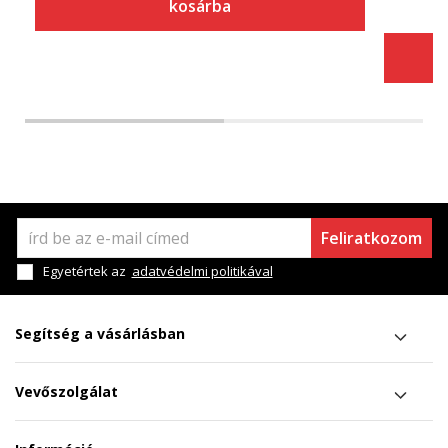
kosárba
Feliratkozom
Egyetértek az
adatvédelmi politikával
Segítség a vásárlásban
Vevőszolgálat