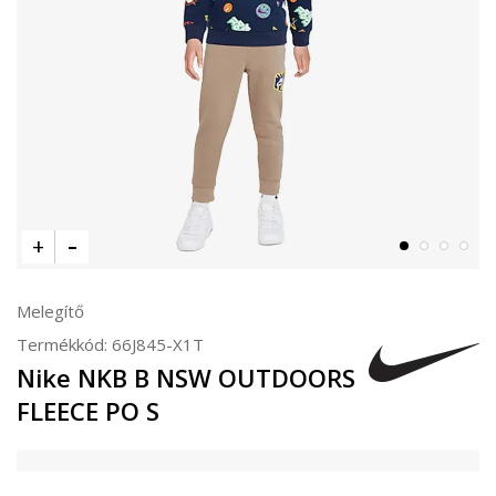
Melegítő
Termékkód:
66J845-X1T
Nike NKB B NSW OUTDOORS
FLEECE PO S