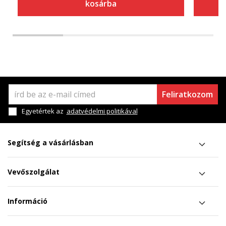
kosárba
Feliratkozom
Egyetértek az
adatvédelmi politikával
Segítség a vásárlásban
Vevőszolgálat
Információ