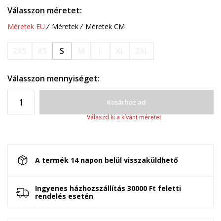
Válasszon méretet:
Méretek EU
Méretek
Méretek CM
2XS
XS
S
M
L
XL
2XL
Válasszon mennyiséget:
Kosárhoz ad
Válaszd ki a kívánt méretet
A termék 14 napon belül visszaküldhető
Ingyenes házhozszállítás 30000 Ft feletti
rendelés esetén