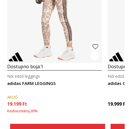
Részletek
Gyors nézet
Dostupno boja:
1
Dostupno
Női edző leggings
Női edző le
adidas FARM LEGGINGS
adidas OP
AKCIÓ
19.199
Ft
19.999
Ft
Kedvezmény
20
%