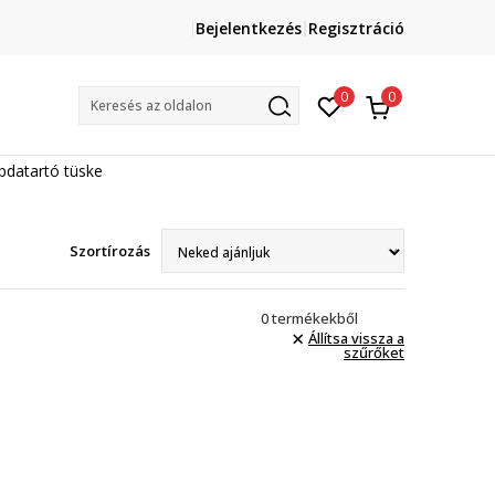
Lépj velünk kapcsolatba
Bejelentkezés
Regisztráció
online@sport-vision.hu
Mun
0
0
Keresés az oldalon
bdatartó tüske
Szortírozás
0
termékekből
Állítsa vissza a
szűrőket