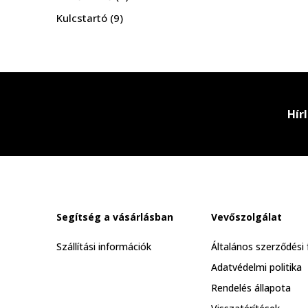
Kulcstartó
(9)
Darts kellékek
(2)
Bandana fejkendő
(7)
Hír
Segítség a vásárlásban
Vevőszolgálat
Szállítási információk
Általános szerződési 
Adatvédelmi politika
Rendelés állapota