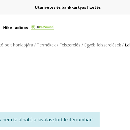
Utánvétes és bankkártyás fizetés
k
Nike
adidas
ító bolt honlapjára
Termékek
Felszerelés
Egyéb felszerelések
La
nem található a kiválasztott kritériumban!