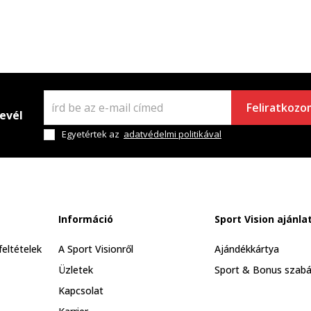
Feliratkozo
levél
Egyetértek az
adatvédelmi politikával
Információ
Sport Vision ajánla
feltételek
A Sport Visionről
Ajándékkártya
Üzletek
Sport & Bonus szabá
Kapcsolat