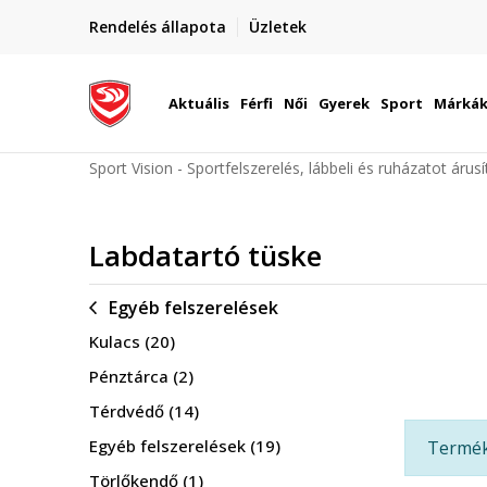
elünkre!
Rendelés állapota
Üzletek
Szállítás Magyarország területén
óinknak
Aktuális
Férfi
Női
Gyerek
Sport
Márká
Sport Vision - Sportfelszerelés, lábbeli és ruházatot árus
Labdatartó tüske
Egyéb felszerelések
Kulacs
(20)
Pénztárca
(2)
Térdvédő
(14)
Egyéb felszerelések
(19)
Termék 
Törlőkendő
(1)