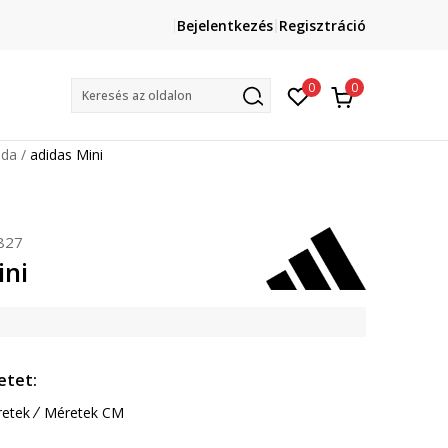
Lépj velünk kapcsolatba
Bejelentkezés
Regisztráció
online@sport-vision.hu
Mun
0
0
Keresés az oldalon
bda
adidas Mini
827
ini
etet:
etek
Méretek CM