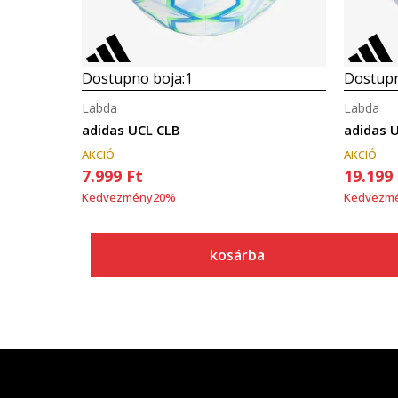
Dostupno boja:
1
Dostupn
Labda
Labda
adidas UCL CLB
adidas 
AKCIÓ
AKCIÓ
7.999
Ft
19.199
Kedvezmény
20
%
Kedvezm
kosárba