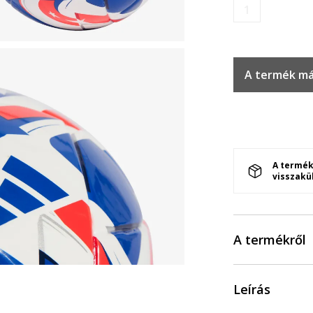
1
A termék má
A termék
visszakü
A termékről
Leírás