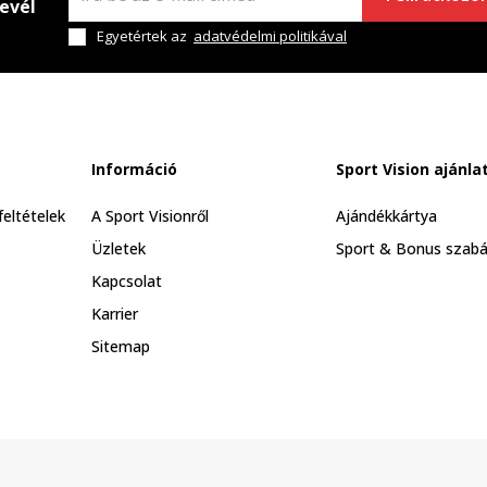
levél
Egyetértek az
adatvédelmi politikával
Információ
Sport Vision ajánla
feltételek
A Sport Visionről
Ajándékkártya
Üzletek
Sport & Bonus szabá
Kapcsolat
Karrier
Sitemap