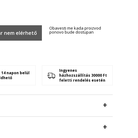
Obavesti me kada proizvod
ponovo bude dostupan
r nem elérhető
Ingyenes
 14 napon belül
házhozszállítás 30000 Ft
ldhető
feletti rendelés esetén