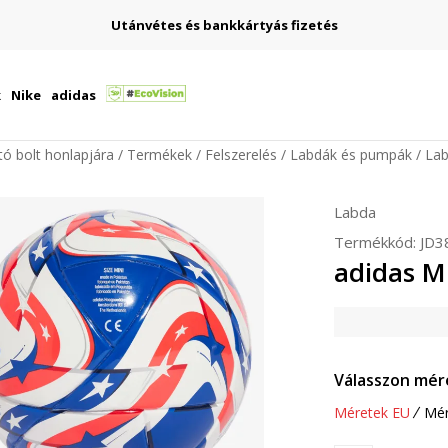
Utánvétes és bankkártyás fizetés
k
Nike
adidas
ító bolt honlapjára
Termékek
Felszerelés
Labdák és pumpák
La
Labda
Termékkód:
JD3
adidas M
Válasszon mér
Méretek EU
Mér