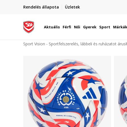
elünkre!
Rendelés állapota
Üzletek
Szállítás Magyarország területén
óinknak
Aktuális
Férfi
Női
Gyerek
Sport
Márká
Sport Vision - Sportfelszerelés, lábbeli és ruházatot árus