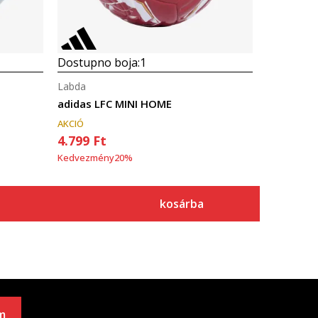
Dostupno boja:
1
Labda
adidas LFC MINI HOME
AKCIÓ
4.799
Ft
Kedvezmény
20
%
kosárba
m