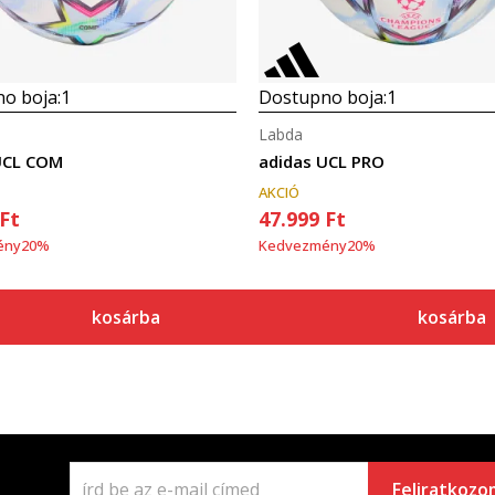
o boja:
1
Dostupno boja:
1
Labda
UCL COM
adidas UCL PRO
AKCIÓ
Ft
47.999
Ft
ény
20
%
Kedvezmény
20
%
kosárba
kosárba
Feliratkozo