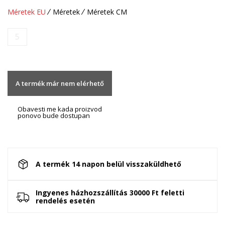
Méretek EU
Méretek
Méretek CM
5
A termék már nem elérhető
Obavesti me kada proizvod
ponovo bude dostupan
A termék 14 napon belül visszaküldhető
Ingyenes házhozszállítás 30000 Ft feletti
rendelés esetén