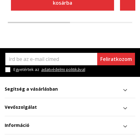
kosárba
Feliratkozom
Egyetértek az
adatvédelmi politikával
Segítség a vásárlásban
Vevőszolgálat
Információ