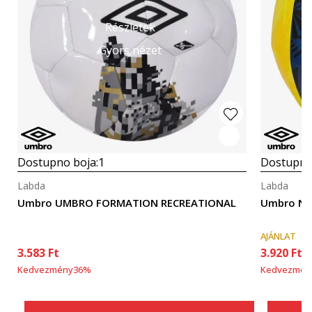
Részletek
Gyors nézet
Dostupno boja:
1
Dostupno
Labda
Labda
Umbro UMBRO FORMATION RECREATIONAL
Umbro N
AJÁNLAT
3.583
Ft
3.920
Ft
Kedvezmény
36
%
Kedvezmén