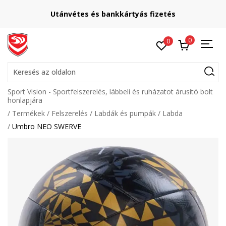
Utánvétes és bankkártyás fizetés
0
0
Keresés az oldalon
Sport Vision - Sportfelszerelés, lábbeli és ruházatot árusító bolt
honlapjára
Termékek
Felszerelés
Labdák és pumpák
Labda
Umbro NEO SWERVE