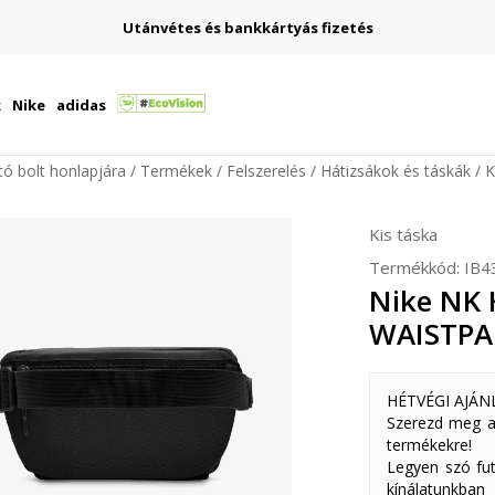
Utánvétes és bankkártyás fizetés
k
Nike
adidas
ító bolt honlapjára
Termékek
Felszerelés
Hátizsákok és táskák
K
Kis táska
Termékkód:
IB4
Nike NK
WAISTPA
HÉTVÉGI AJÁN
Szerezd meg a
termékekre!
Legyen szó fut
kínálatunkban