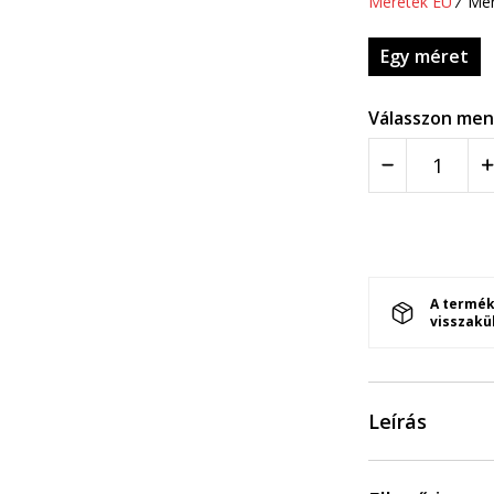
Méretek EU
Mér
Egy méret
Válasszon men
A termék
visszakü
Leírás