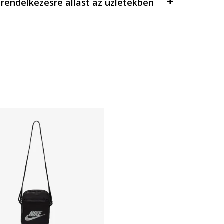
a rendelkezésre állást az üzletekben