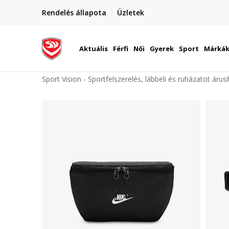
elünkre!
Rendelés állapota
Üzletek
Szállítás Magyarország területén
óinknak
Aktuális
Férfi
Női
Gyerek
Sport
Márká
Sport Vision - Sportfelszerelés, lábbeli és ruházatot árus