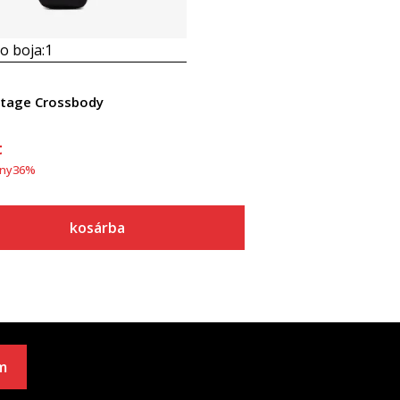
 boja:
1
itage Crossbody
t
ny
36
%
kosárba
m