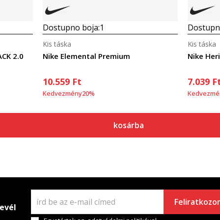
Dostupno boja:
1
Dostupno
Kis táska
Kis táska
CK 2.0
Nike Elemental Premium
Nike Her
10.559
Ft
7.039
F
Kedvezmény
20
%
Kedvezmé
kosárba
Feliratkozo
levél