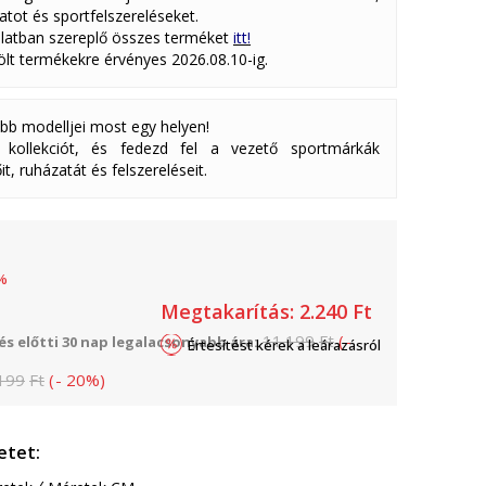
atot és sportfelszereléseket.
latban szereplő összes terméket
itt!
lölt termékekre érvényes 2026.08.10-ig.
abb modelljei most egy helyen!
ollekciót, és fedezd fel a vezető sportmárkák
it, ruházatát és felszereléseit.
%
Megtakarítás:
2.240
Ft
11.199
Ft
(
-
s előtti 30 nap legalacsonyabb ára:
Értesítést kérek a leárazásról
199
Ft
(
-
20
%
)
etet: