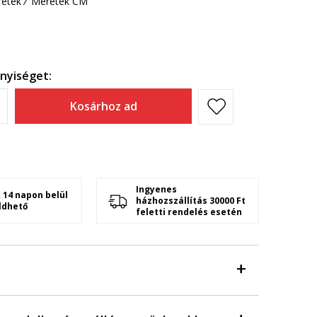
etek
Méretek CM
nyiséget:
Kosárhoz ad
Ingyenes
 14 napon belül
házhozszállítás 30000 Ft
ldhető
feletti rendelés esetén