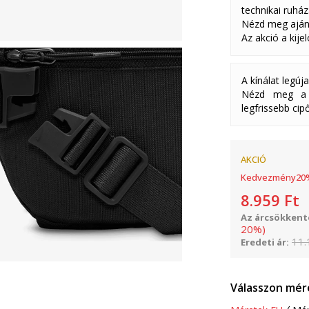
technikai ruház
Nézd meg aján
Az akció a kije
A kínálat legúj
Nézd meg a k
legfrissebb cipő
AKCIÓ
Kedvezmény
20
8.959
Ft
Az árcsökkenté
20
%
)
11.
Eredeti ár:
Válasszon mér