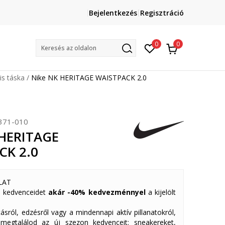
Lépj velünk kapcsolatba
Bejelentkezés
Regisztráció
online@sport-vision.hu
Mun
0
0
Keresés az oldalon
is táska
Nike NK HERITAGE WAISTPACK 2.0
371-010
 HERITAGE
CK 2.0
LAT
 kedvenceidet
akár -40% kedvezménnyel
a kijelölt
ásról, edzésről vagy a mindennapi aktív pillanatokról,
 megtalálod az új szezon kedvenceit: sneakereket,