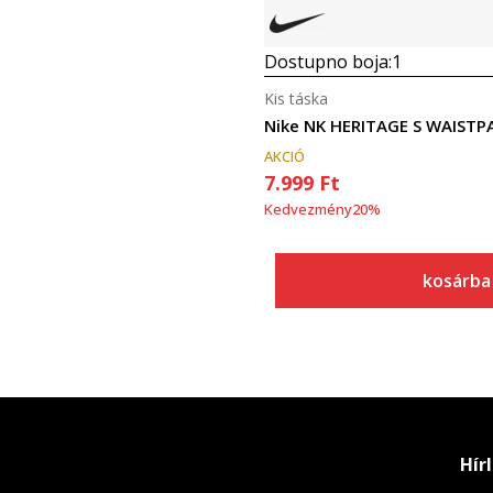
Dostupno boja:
1
Kis táska
Nike NK HERITAGE S WAISTPA
AKCIÓ
7.999
Ft
Kedvezmény
20
%
kosárba
Hír