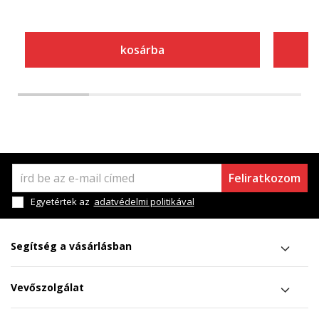
kosárba
Feliratkozom
Egyetértek az
adatvédelmi politikával
Segítség a vásárlásban
Vevőszolgálat