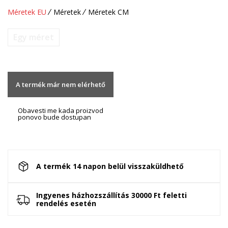
Méretek EU
Méretek
Méretek CM
Egy méret
A termék már nem elérhető
Obavesti me kada proizvod
ponovo bude dostupan
A termék 14 napon belül visszaküldhető
Ingyenes házhozszállítás 30000 Ft feletti
rendelés esetén