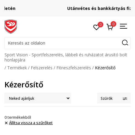
Utánvétes és bankkártyás fizetés
0
0
Keresés az oldalon
Sport Vision - Sportfelszerelés, lábbeli és ruházatot árusító bolt
honlapjára
Termékek
Felszerelés
Fitneszfelszerelés
Kézerősítő
Kézerősítő
Szűrők
0
termékekből
Állítsa vissza a szűrőket