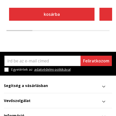
kosárba
Feliratkozom
Egyetértek az
adatvédelmi politikával
Segítség a vásárlásban
Vevőszolgálat
Információ