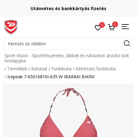
Utánvétes és bankkártyás fizetés
0
0
Keresés az oldalon
Sport Vision - Sportfelszerelés, lábbeli és ruházatot árusító bolt
honlapjára
Termékek
Ruházat
Fürdőruha
Kétrészes fürdőruha
Icepeak 7-65016810I-635 W IBARAKI BIKINI