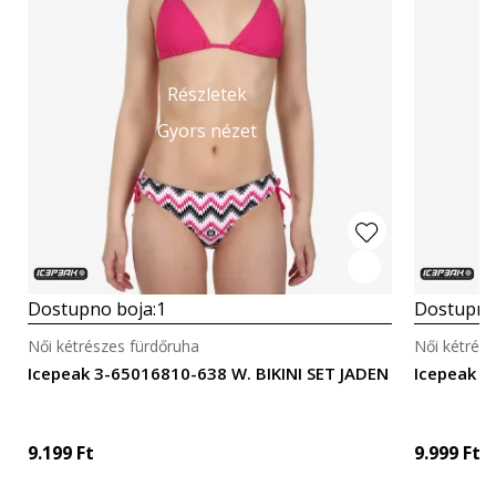
Részletek
Gyors nézet
Dostupno boja:
1
Dostupno
Női kétrészes fürdőruha
Női kétrés
Icepeak 3-65016810-638 W. BIKINI SET JADEN
Icepeak 7
9.199
Ft
9.999
Ft