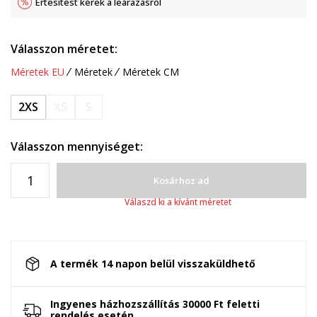
Értesítést kérek a leárazásról
Válasszon méretet:
Méretek EU
Méretek
Méretek CM
2XS
XS
S
Válasszon mennyiséget:
Kosárhoz ad
Válaszd ki a kívánt méretet
A termék 14 napon belül visszaküldhető
Ingyenes házhozszállítás 30000 Ft feletti
rendelés esetén