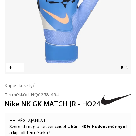
Kapus kesztyű
Termékkód:
HQ0258-494
Nike NK GK MATCH JR - HO24
HÉTVÉGI AJÁNLAT
Szerezd meg a kedvenceidet
akár -40% kedvezménnyel
a kijelölt termékekre!