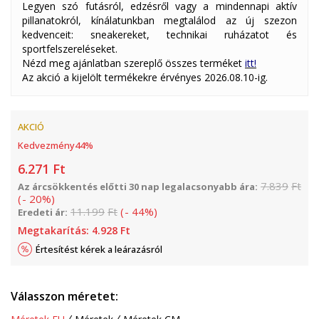
Legyen szó futásról, edzésről vagy a mindennapi aktív
pillanatokról, kínálatunkban megtalálod az új szezon
kedvenceit: sneakereket, technikai ruházatot és
sportfelszereléseket.
Nézd meg ajánlatban szereplő összes terméket
itt!
Az akció a kijelölt termékekre érvényes 2026.08.10-ig.
AKCIÓ
Kedvezmény
44
%
6.271
Ft
7.839
Ft
Az árcsökkentés előtti 30 nap legalacsonyabb ára:
(
-
20
%
)
11.199
Ft
(
-
44
%
)
Eredeti ár:
Megtakarítás:
4.928
Ft
Értesítést kérek a leárazásról
Válasszon méretet: