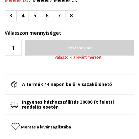
Méretek EU
Méretek
Méretek CM
3
4
5
6
7
8
Válasszon mennyiséget:
Kosárhoz ad
Válaszd ki a kívánt méretet
A termék 14 napon belül visszaküldhető
Ingyenes házhozszállítás 30000 Ft feletti
rendelés esetén
Mentés a kívánságlistába