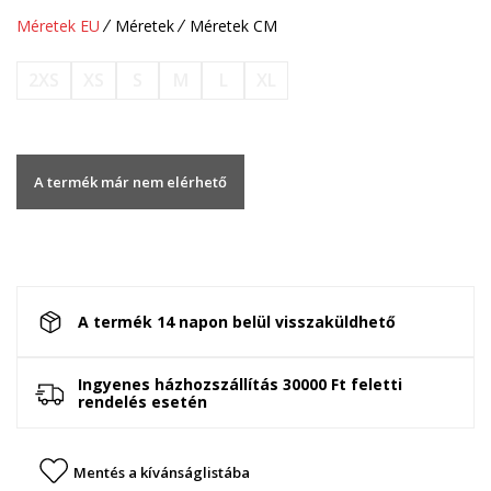
Méretek EU
Méretek
Méretek CM
2XS
XS
S
M
L
XL
A termék már nem elérhető
A termék 14 napon belül visszaküldhető
Ingyenes házhozszállítás 30000 Ft feletti
rendelés esetén
Mentés a kívánságlistába