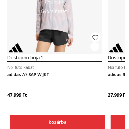
Részletek
Gyors nézet
Dostupno boja:
1
Dostupno
Női futó kabát
Női futó ka
adidas /// SAP W JKT
adidas Ru
47.999
Ft
27.999
Ft
kosárba