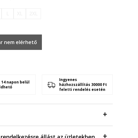
L
XL
2XL
r nem elérhető
Ingyenes
 14 napon belül
házhozszállítás 30000 Ft
ldhető
feletti rendelés esetén
a rendelkezésre állást az üzletekben