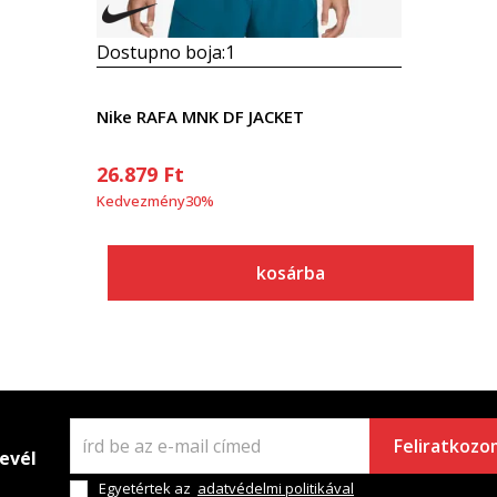
Dostupno boja:
1
Nike RAFA MNK DF JACKET
26.879
Ft
Kedvezmény
30
%
kosárba
Feliratkozo
levél
Egyetértek az
adatvédelmi politikával