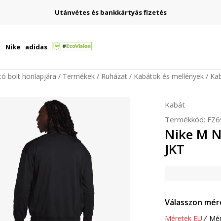
Utánvétes és bankkártyás fizetés
k
Nike
adidas
ító bolt honlapjára
Termékek
Ruházat
Kabátok és mellények
Ka
Kabát
Termékkód:
FZ6
Nike M 
JKT
Válasszon mér
Méretek EU
Mér