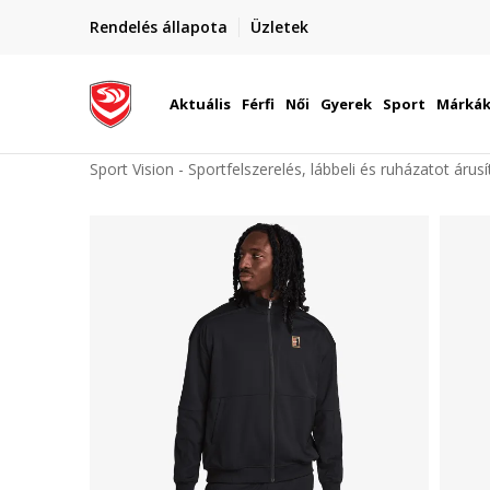
elünkre!
Rendelés állapota
Üzletek
Szállítás Magyarország területén
óinknak
Aktuális
Férfi
Női
Gyerek
Sport
Márká
Sport Vision - Sportfelszerelés, lábbeli és ruházatot árus