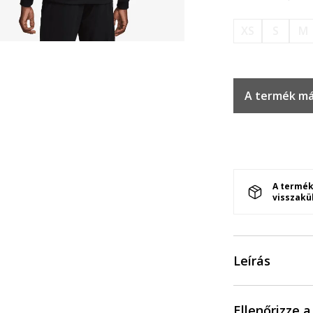
XS
S
M
A termék má
A termék
visszakü
Leírás
Ellenőrizze 