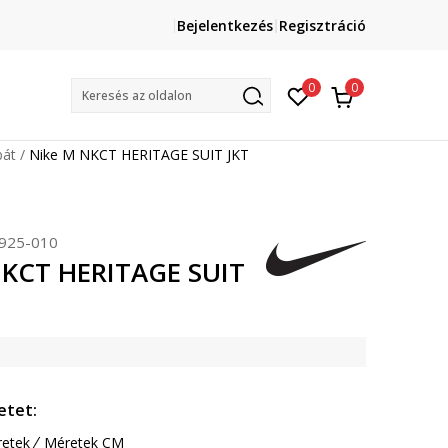
Lépj velünk kapcsolatba
Bejelentkezés
Regisztráció
online@sport-vision.hu
Mun
0
0
Keresés az oldalon
bát
Nike M NKCT HERITAGE SUIT JKT
925-010
NKCT HERITAGE SUIT
etet:
etek
Méretek CM