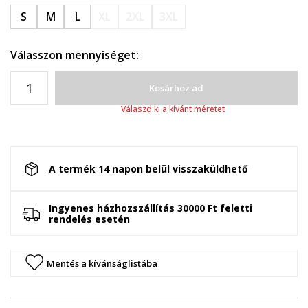
S
M
L
XL
2XL
3XL
Válasszon mennyiséget:
Kosárhoz ad
Válaszd ki a kívánt méretet
A termék 14 napon belül visszaküldhető
Ingyenes házhozszállítás 30000 Ft feletti
rendelés esetén
Mentés a kívánságlistába