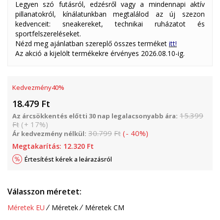
Legyen szó futásról, edzésről vagy a mindennapi aktív
pillanatokról, kínálatunkban megtalálod az új szezon
kedvenceit: sneakereket, technikai ruházatot és
sportfelszereléseket.
Nézd meg ajánlatban szereplő összes terméket
itt!
Az akció a kijelölt termékekre érvényes 2026.08.10-ig.
Kedvezmény
40
%
18.479
Ft
15.399
Az árcsökkentés előtti 30 nap legalacsonyabb ára:
Ft
(
+
17
%
)
30.799
Ft
(
-
40
%
)
Ár kedvezmény nélkül:
Megtakarítás:
12.320
Ft
Értesítést kérek a leárazásról
Válasszon méretet:
Méretek EU
Méretek
Méretek CM