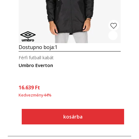
Dostupno boja:
1
Férfi futball kabát
Umbro Everton
16.639
Ft
Kedvezmény
44
%
kosárba