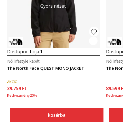
Gyors nézet
Dostupno boja:
1
Dostupno
Női lifestyle kabát
Női lifestyl
The North Face QUEST MONO JACKET
The Nort
AKCIÓ
39.759
Ft
89.599
Ft
Kedvezmény
20
%
Kedvezmén
kosárba