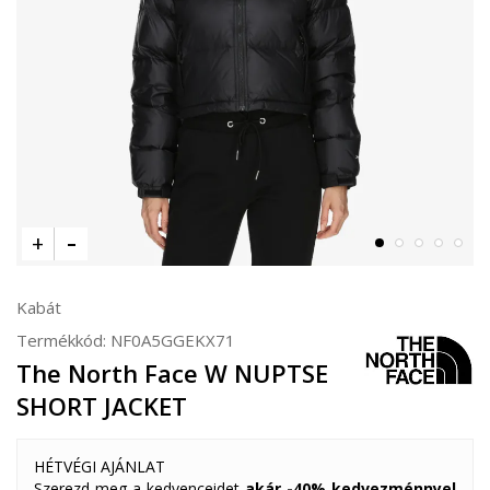
Kabát
Termékkód:
NF0A5GGEKX71
The North Face W NUPTSE
SHORT JACKET
HÉTVÉGI AJÁNLAT
Szerezd meg a kedvenceidet
akár -40% kedvezménnyel