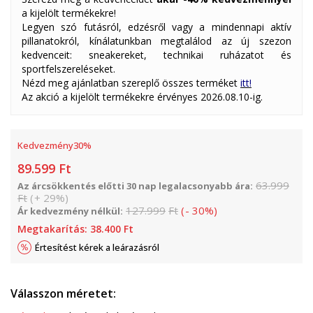
a kijelölt termékekre!
Legyen szó futásról, edzésről vagy a mindennapi aktív
pillanatokról, kínálatunkban megtalálod az új szezon
kedvenceit: sneakereket, technikai ruházatot és
sportfelszereléseket.
Nézd meg ajánlatban szereplő összes terméket
itt!
Az akció a kijelölt termékekre érvényes 2026.08.10-ig.
Kedvezmény
30
%
89.599
Ft
63.999
Az árcsökkentés előtti 30 nap legalacsonyabb ára:
Ft
(
+
29
%
)
127.999
Ft
(
-
30
%
)
Ár kedvezmény nélkül:
Megtakarítás:
38.400
Ft
Értesítést kérek a leárazásról
Válasszon méretet: