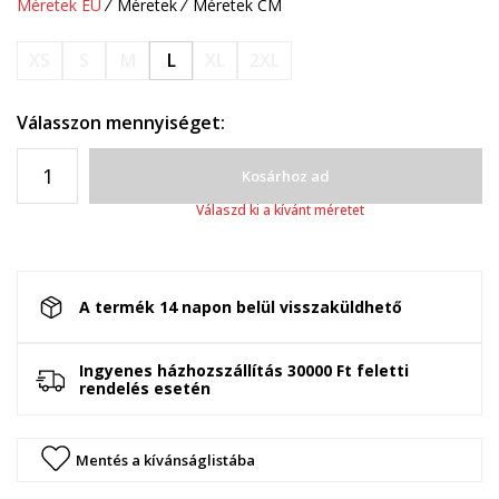
Méretek EU
Méretek
Méretek CM
XS
S
M
L
XL
2XL
Válasszon mennyiséget:
Kosárhoz ad
Válaszd ki a kívánt méretet
A termék 14 napon belül visszaküldhető
Ingyenes házhozszállítás 30000 Ft feletti
rendelés esetén
Mentés a kívánságlistába