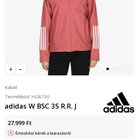
Kabát
Termékkód:
HG8730
adidas W BSC 3S R.R. J
27.999
Ft
Értesítést kérek a leárazásról