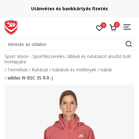
Utánvétes és bankkártyás fizetés
0
0
Keresés az oldalon
Sport Vision - Sportfelszerelés, lábbeli és ruházatot árusító bolt
honlapjára
Termékek
Ruházat
Kabátok és mellények
Kabát
adidas W BSC 3S R.R. J