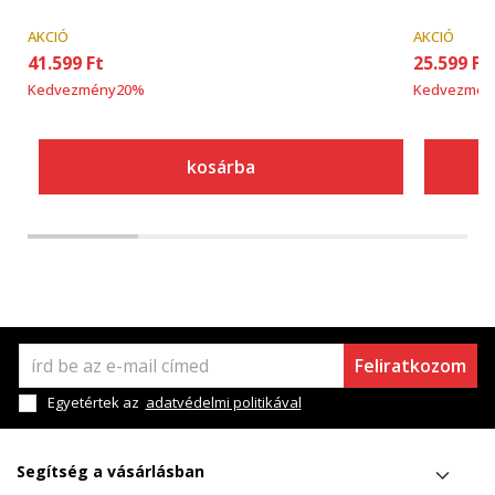
AKCIÓ
AKCIÓ
41.599
Ft
25.599
Ft
Kedvezmény
20
%
Kedvezmén
kosárba
Feliratkozom
Egyetértek az
adatvédelmi politikával
Segítség a vásárlásban