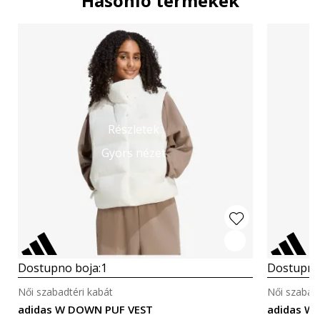
Hasonló termékek
Részletek
Gyors nézet
Dostupno boja:
1
Dostupno
Női szabadtéri kabát
Női szabadt
adidas W DOWN PUF VEST
adidas W E