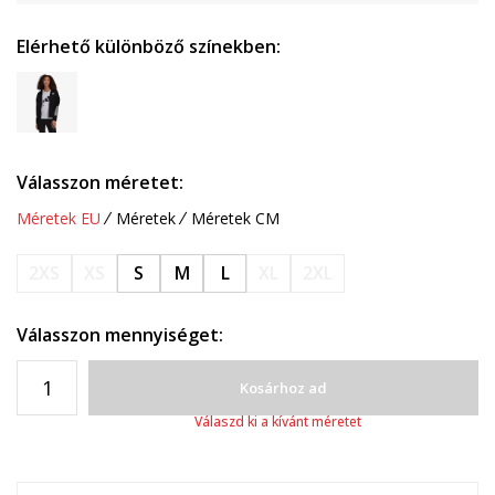
Elérhető különböző színekben:
Válasszon méretet:
Méretek EU
Méretek
Méretek CM
2XS
XS
S
M
L
XL
2XL
Válasszon mennyiséget:
Kosárhoz ad
Válaszd ki a kívánt méretet