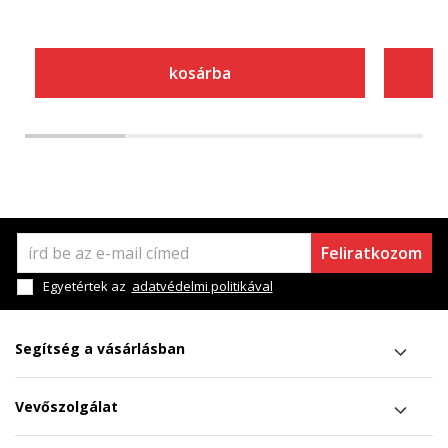
kosárba
Feliratkozom
Egyetértek az
adatvédelmi politikával
Segítség a vásárlásban
Vevőszolgálat