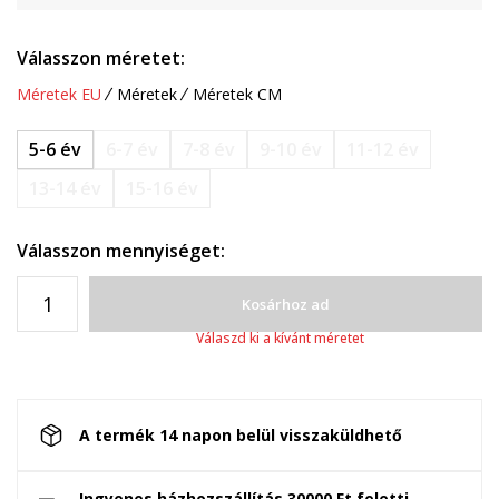
Válasszon méretet:
Méretek EU
Méretek
Méretek CM
5-6 év
6-7 év
7-8 év
9-10 év
11-12 év
13-14 év
15-16 év
Válasszon mennyiséget:
Kosárhoz ad
Válaszd ki a kívánt méretet
A termék 14 napon belül visszaküldhető
Ingyenes házhozszállítás 30000 Ft feletti