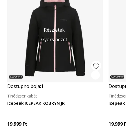
Részletek
Gyors nézet
Dostupno boja:
1
Dostupno
Tinédzser kabát
Tinédzser 
Icepeak ICEPEAK KOBRYN JR
Icepeak I
19.999
Ft
19.999
Ft