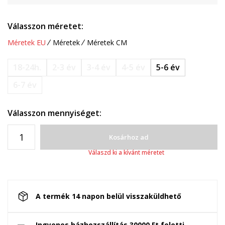
Válasszon méretet:
Méretek EU
Méretek
Méretek CM
18-24h.
2-3 év
3-4 év
4-5 év
5-6 év
6-7 év
Válasszon mennyiséget:
Kosárhoz ad
Válaszd ki a kívánt méretet
A termék 14 napon belül visszaküldhető
Ingyenes házhozszállítás 30000 Ft feletti