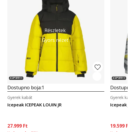
Részletek
Gyors nézet
Dostupno boja:
1
Dostupno
Gyerek kabát
Gyerek kab
Icepeak ICEPEAK LOUIN JR
Icepeak J
27.999
Ft
19.599
Ft