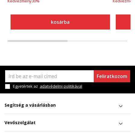
Kedvezmény
30
%
Kedvezmén
kosárba
Feliratkozom
Egyetértek az
adatvédelmi politikával
Segítség a vásárlásban
Vevőszolgálat