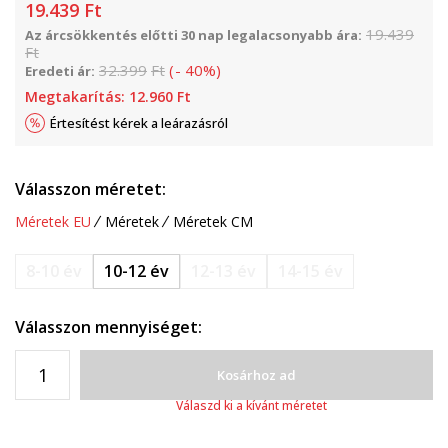
19.439
Ft
19.439
Az árcsökkentés előtti 30 nap legalacsonyabb ára:
Ft
32.399
Ft
(
-
40
%
)
Eredeti ár:
Megtakarítás:
12.960
Ft
Értesítést kérek a leárazásról
Válasszon méretet:
Méretek EU
Méretek
Méretek CM
8-10 év
10-12 év
12-13 év
14-15 év
Válasszon mennyiséget:
Kosárhoz ad
Válaszd ki a kívánt méretet