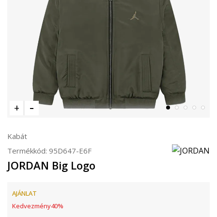
Kabát
Termékkód:
95D647-E6F
JORDAN Big Logo
AJÁNLAT
Kedvezmény
40
%