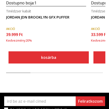
Dostupno boja:
1
Dostupno
Tinédzser kabát
Tinédzser 
JORDAN JDN BROOKLYN GFX PUFFER
JORDAN J
AKCIÓ
AKCIÓ
39.999
Ft
33.599
Ft
Kedvezmény
20
%
Kedvezmén
kosárba
Feliratkozom