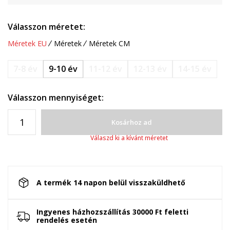
Válasszon méretet:
Méretek EU
Méretek
Méretek CM
7-8 év
9-10 év
11-12 év
12-13 év
14-15 év
Válasszon mennyiséget:
Kosárhoz ad
Válaszd ki a kívánt méretet
A termék 14 napon belül visszaküldhető
Ingyenes házhozszállítás 30000 Ft feletti
rendelés esetén