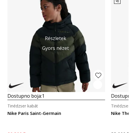
ÚJ
Részletek
Gyors nézet
Dostupno boja:
1
Dostupno
Tinédzser kabát
Tinédzser 
Nike Paris Saint-Germain
Nike Ther