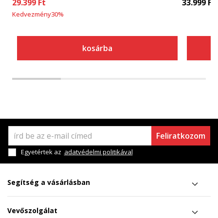
29.399
Ft
33.999
Ft
Kedvezmény
30
%
kosárba
Feliratkozom
Egyetértek az
adatvédelmi politikával
Segítség a vásárlásban
Vevőszolgálat